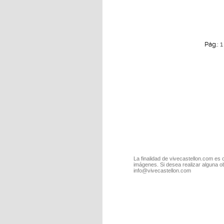
1
Pág.:
La finalidad de vivecastellon.com es 
imágenes. Si desea realizar alguna o
info@vivecastellon.com