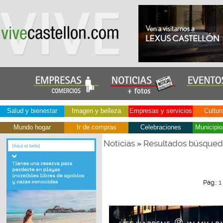
Salud y bienestar
Imagen y belleza
Empresas y servicios
Cultur
Mundo hogar
Ir de compras
Celebraciones
Municipio
Noticias
Resultados búsque
»
1
Pág.: