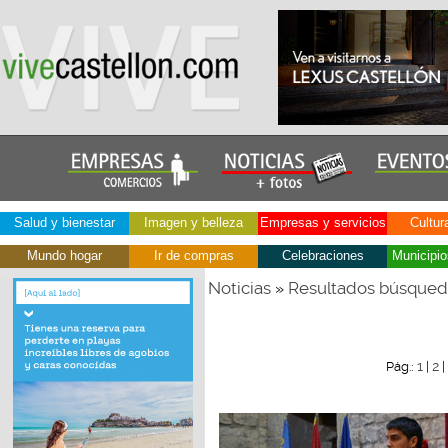
Salud y bienestar
Imagen y belleza
Empresas y servicios
Cultur
Mundo hogar
Ir de compras
Celebraciones
Municipio
Noticias
Resultados búsque
»
1
2
Pág.:
|
|