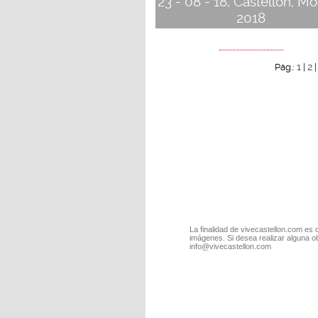
23 - 08 - 18, Castellón, Mo
2018
1
2
Pág.:
|
La finalidad de vivecastellon.com es 
imágenes. Si desea realizar alguna o
info@vivecastellon.com