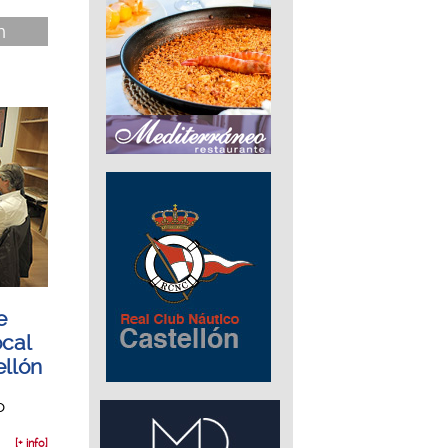
n
e
ocal
ellón
o
..
[+ info]