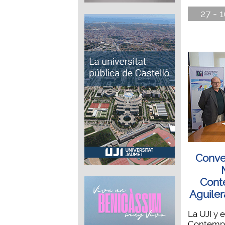
27 - 1
Conven
Cont
Aguiler
La UJI y 
Contempo