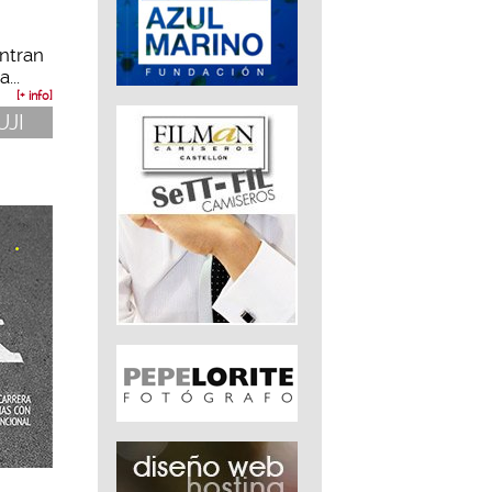
ntran
...
[+ info]
UJI