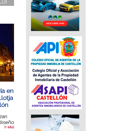
 UJI
ría en
Llotja
lón
izan
 diseño
[+ info]