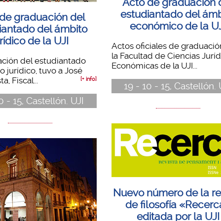
Acto de graduación 
estudiantado del ámb
de graduación del
económico de la U
iantado del ámbito
urídico de la UJI
Actos oficiales de graduaci
la Facultad de Ciencias Juríd
ación del estudiantado
Económicas de la UJI...
o jurídico, tuvo a José
a, Fiscal...
[+ info]
19 - 10 - 15, Castellón. 
0 - 15, Castellón. UJI
Nuevo número de la re
de filosofía «Recer
editada por la UJI