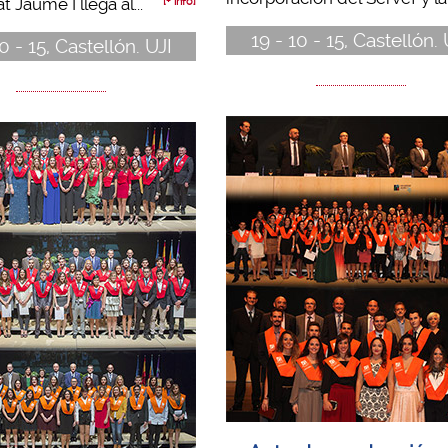
t Jaume I llega al...
[+ info]
19 - 10 - 15, Castellón. 
0 - 15, Castellón. UJI