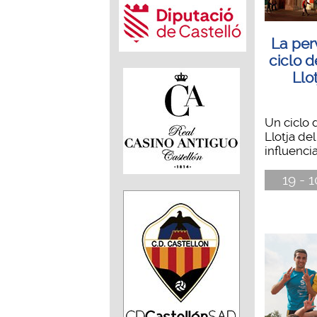
La per
ciclo d
Llo
Un ciclo 
Llotja de
influencia
19 - 1