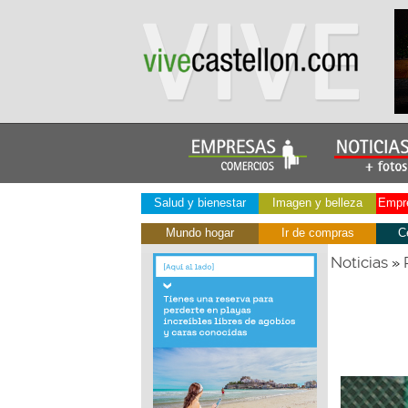
Salud y bienestar
Imagen y belleza
Empre
Mundo hogar
Ir de compras
C
Noticias
»