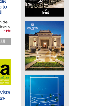
del
ito
JI
ón de
icas y
[+ info]
UJI
vista
ca»