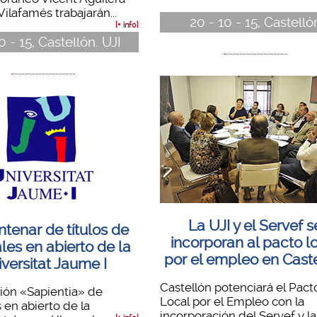
Vilafamés trabajarán...
20 - 10 - 15, Castelló
[+ info]
0 - 15, Castellón. UJI
La UJI y el Servef s
tenar de títulos de
incorporan al pacto l
es en abierto de la
por el empleo en Cast
versitat Jaume I
Castellón potenciará el Pact
ión «Sapientia» de
Local por el Empleo con la
en abierto de la
incorporación del Servef y la.