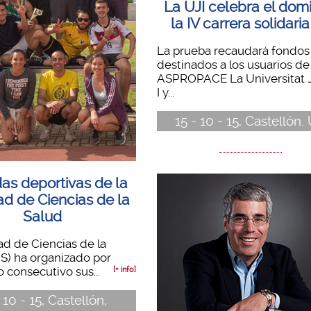
La UJI celebra el dom
la IV carrera solidari
La prueba recaudará fondos
destinados a los usuarios de
ASPROPACE La Universitat
I y...
15 - 10 - 15, Castellón. 
as deportivas de la
ad de Ciencias de la
Salud
ad de Ciencias de la
S) ha organizado por
o consecutivo sus...
[+ info]
 10 - 15, Castellón,