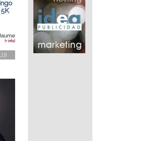
ingo
a 5K
 Jaume
[+ info]
UJI