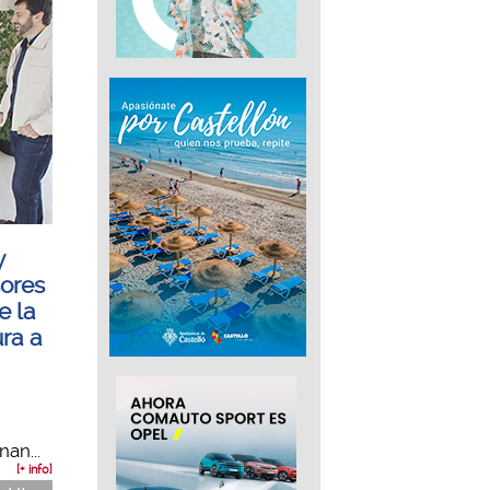
y
sores
e la
ura a
an...
[+ info]