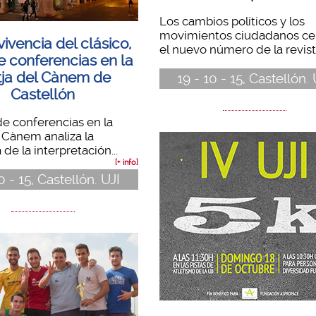
Los cambios políticos y los
movimientos ciudadanos ce
vivencia del clásico,
el nuevo número de la revista
e conferencias en la
tja del Cànem de
19 - 10 - 15, Castellón. 
Castellón
de conferencias en la
l Cànem analiza la
 de la interpretación...
[+ info]
0 - 15, Castellón. UJI