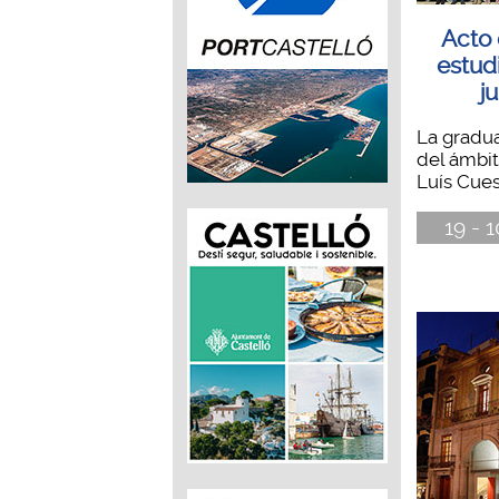
Acto 
estud
j
La gradu
del ámbit
Luís Cuest
19 - 1