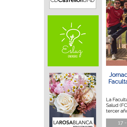
Jornad
Facult
La Facult
Salud (FC
tercer añ
17 -