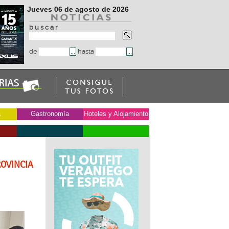
Jueves 06 de agosto de 2026
b u s c a r
de
hasta
a
Gastronomía
Hoteles y Alojamiento
ROVINCIA