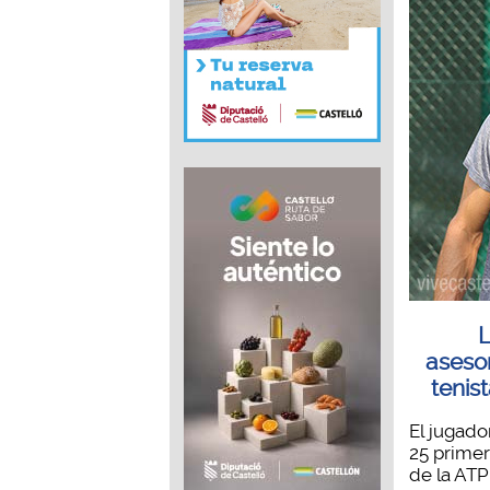
L
aseso
tenis
El jugado
25 primer
de la ATP 