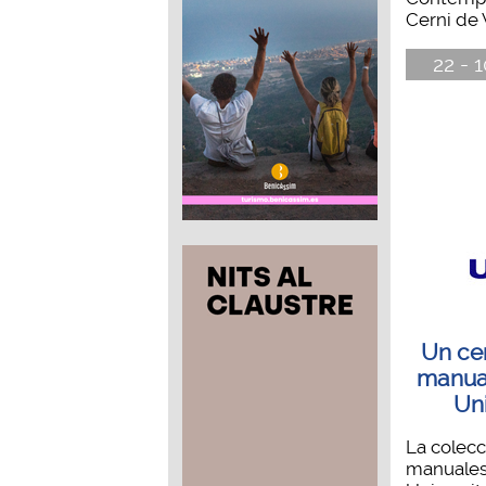
Cerni de 
22 - 1
Un cen
manual
Uni
La colecc
manuales 