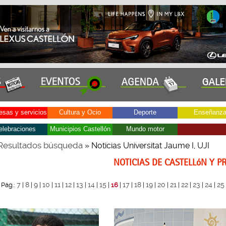
sas y servicios
Cultura y Ocio
Deporte
Enseñanz
elebraciones
Municipios Castellón
Mundo motor
Resultados búsqueda
» Noticias Universitat Jaume I, UJI
NOTICIAS DE CASTELLóN Y P
7
8
9
10
11
12
13
14
15
17
18
19
20
21
22
23
24
25
Pág.:
|
|
|
|
|
|
|
|
|
16
|
|
|
|
|
|
|
|
|