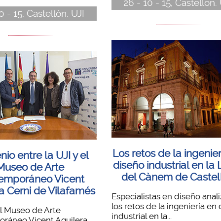
26 - 10 - 15, Castellón.
0 - 15, Castellón. UJI
Los retos de la ingenie
io entre la UJI y el
diseño industrial en la 
Museo de Arte
del Cànem de Castel
emporáneo Vicent
a Cerni de Vilafamés
Especialistas en diseño anal
los retos de la ingeniería en
el Museo de Arte
industrial en la...
ráneo Vicent Aguilera