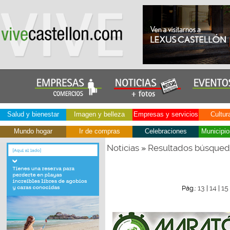
Salud y bienestar
Imagen y belleza
Empresas y servicios
Cultur
Mundo hogar
Ir de compras
Celebraciones
Municipio
Noticias
Resultados búsque
»
13
14
15
Pág.:
|
|