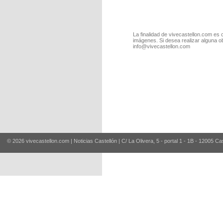
La finalidad de vivecastellon.com es 
imágenes. Si desea realizar alguna o
info@vivecastellon.com
© 2026 vivecastellon.com | Noticias Castellón | C/ La Olivera, 5 - portal 1 - 1B - 12005 Ca