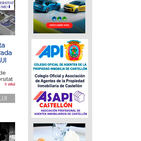
ta
orada
UJI
 de
rsitat
[+ info]
UJI