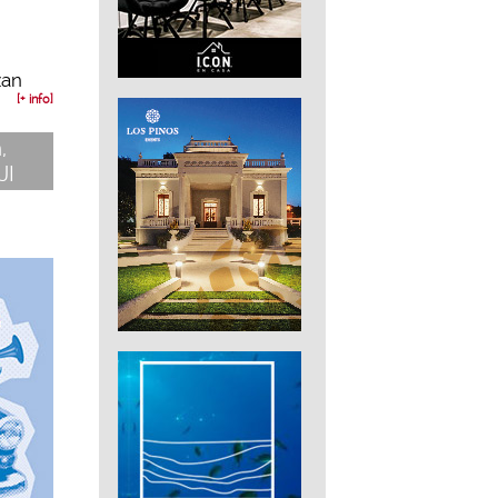
zan
[+ info]
,
JI