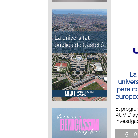
La
univer
para c
europeo
El progr
RUVID ay
investigac
15 - 0