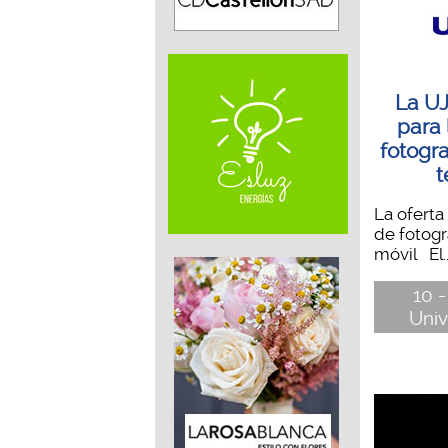
La UJ
para 
fotogra
t
La oferta
de fotogr
móvil El..
10 -
Univ