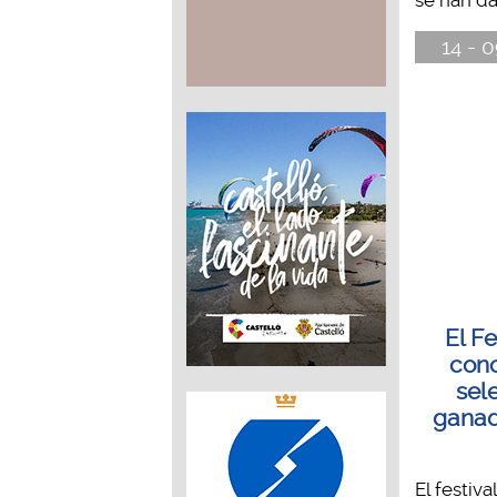
se han dado
14 - 0
El Fe
cono
sel
ganad
El festiva