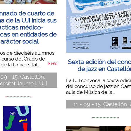
mnado de cuarto de
a de la UJI inicia sus
ácticas médico-
icas en entidades de
arácter social
os de dieciséis alumnos
 curso del Grado de
Sexta edición del con
e la Universitat...
[+ info]
de jazz en Castelló
 09 - 15, Castellón,
La UJI convoca la sexta edic
ersitat Jaume I, UJI
del concurso de jazz en Caste
aula de Música de la...
11 - 09 - 15, Castellón. 