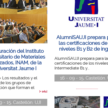
AlumniSAUJI prepara 
las certificaciones de
niveles B1 y B2 de in
ración del Instituto
itario de Materiales
AlumniSAUJI prepara para la
ados, INAM, de la
certificaciones de los nivele
versitat Jaume I
Intermediate B1 y...
16 - 09 - 15, Castellón.
« Los resultados y el
 de los grupos de
ción que forman el
[+ info]
9 - 15, Castellón. UJI