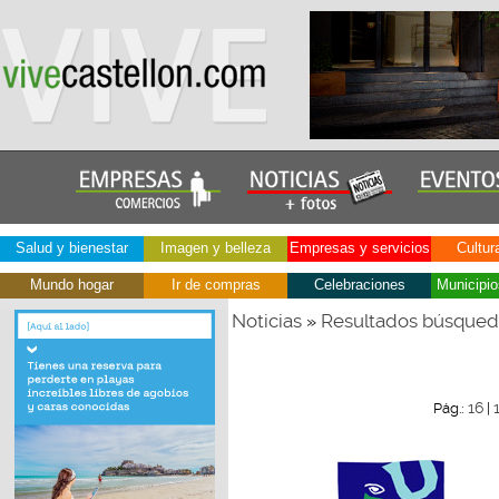
Salud y bienestar
Imagen y belleza
Empresas y servicios
Cultur
Mundo hogar
Ir de compras
Celebraciones
Municipio
Noticias
Resultados búsque
»
16
Pág.:
|