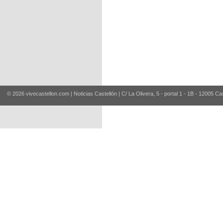
© 2026 vivecastellon.com | Noticias Castellón | C/ La Olivera, 5 - portal 1 - 1B - 12005 Ca