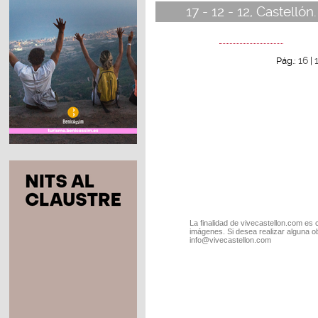
17 - 12 - 12, Castellón.
16
Pág.:
|
La finalidad de vivecastellon.com es 
imágenes. Si desea realizar alguna o
info@vivecastellon.com