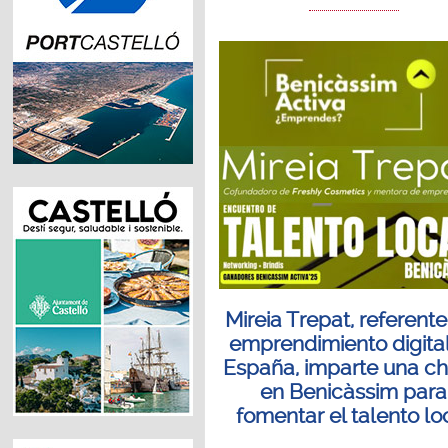
Mireia Trepat, referente
emprendimiento digita
España, imparte una ch
en Benicàssim para
fomentar el talento lo