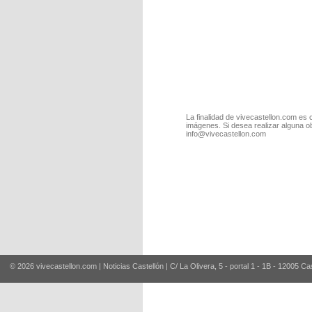
La finalidad de vivecastellon.com es 
imágenes. Si desea realizar alguna o
info@vivecastellon.com
© 2026 vivecastellon.com | Noticias Castellón | C/ La Olivera, 5 - portal 1 - 1B - 12005 Ca