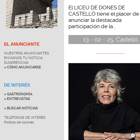
El LICEU DE DONES DE
CASTELLÓ tiene el placer de
anunciar la destacada
participación de la...
13 - 02 - 25, Castelló
EL ANUNCIANTE
NUESTROS ANUNCIANTES
ENVÍANOS TU NOTICIA
SUGERENCIAS
» CÓMO ANUNCIARSE
DE INTERÉS
» GASTRONOMÍA
» ENTREVISTAS
» BUSCAR NOTICIAS
TELÉFONOS DE INTERÉS
Política de cookies