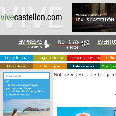
Salud y bienestar
Imagen y belleza
Empresas y servicios
Cultur
Mundo hogar
Ir de compras
Celebraciones
Municipio
Noticias
Resultados búsque
»
P