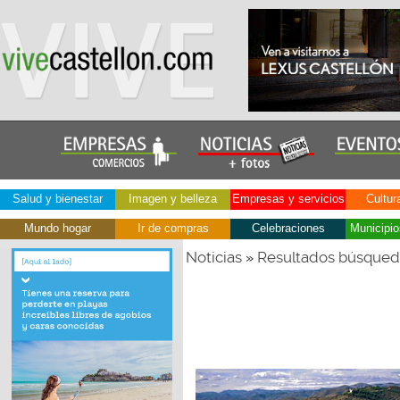
Salud y bienestar
Imagen y belleza
Empresas y servicios
Cultur
Mundo hogar
Ir de compras
Celebraciones
Municipio
Noticias
Resultados búsque
»