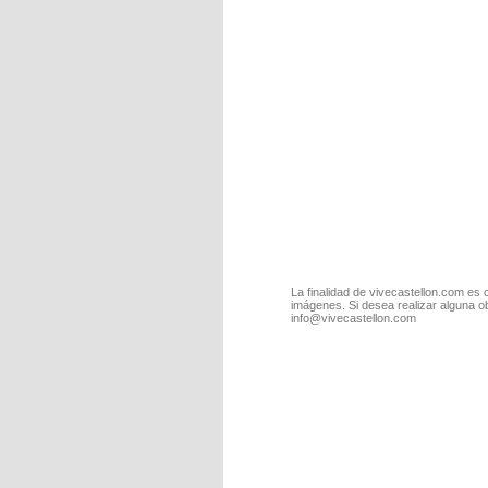
La finalidad de vivecastellon.com es 
imágenes. Si desea realizar alguna o
info@vivecastellon.com