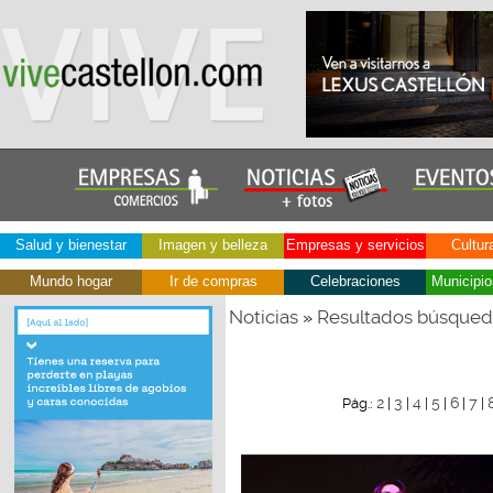
Salud y bienestar
Imagen y belleza
Empresas y servicios
Cultur
Mundo hogar
Ir de compras
Celebraciones
Municipio
Noticias
Resultados búsque
»
2
3
4
5
6
7
Pág.:
|
|
|
|
|
|