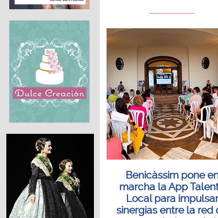
Benicàssim pone e
marcha la App Talen
Local para impulsa
sinergias entre la red