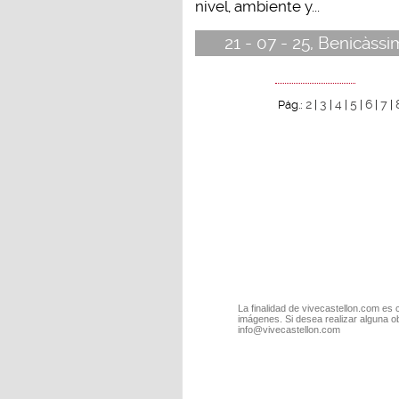
nivel, ambiente y...
21 - 07 - 25, Benicàssi
2
3
4
5
6
7
Pág.:
|
|
|
|
|
|
La finalidad de vivecastellon.com es 
imágenes. Si desea realizar alguna o
info@vivecastellon.com