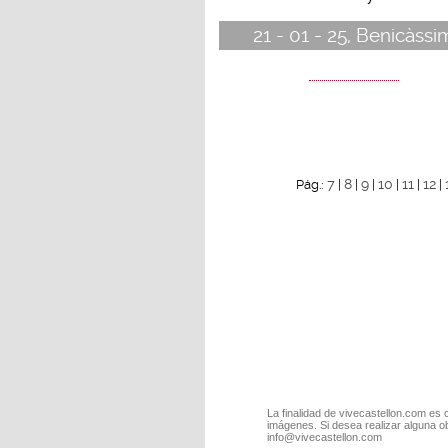
21 - 01 - 25, Benicàssi
7
8
9
10
11
12
Pág.:
|
|
|
|
|
|
La finalidad de vivecastellon.com es 
imágenes. Si desea realizar alguna o
info@vivecastellon.com