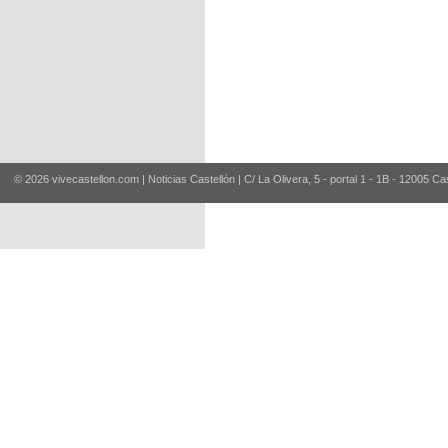
© 2026 vivecastellon.com | Noticias Castellón | C/ La Olivera, 5 - portal 1 - 1B - 12005 Ca