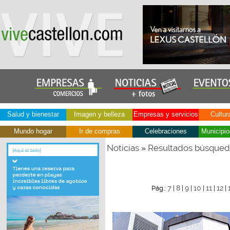
Salud y bienestar
Imagen y belleza
Empresas y servicios
Cultur
Mundo hogar
Ir de compras
Celebraciones
Municipio
Noticias
Resultados búsque
»
7
8
9
10
11
12
Pág.:
|
|
|
|
|
|