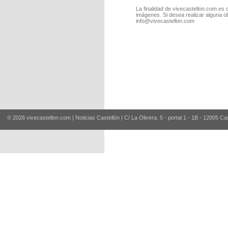
La finalidad de vivecastellon.com es 
imágenes. Si desea realizar alguna o
info@vivecastellon.com
© 2026 vivecastellon.com | Noticias Castellón | C/ La Olivera, 5 - portal 1 - 1B - 12005 Ca