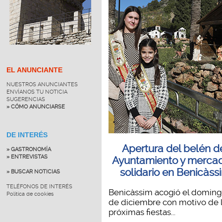
EL ANUNCIANTE
NUESTROS ANUNCIANTES
ENVÍANOS TU NOTICIA
SUGERENCIAS
» CÓMO ANUNCIARSE
DE INTERÉS
Apertura del belén d
» GASTRONOMÍA
» ENTREVISTAS
Ayuntamiento y mercad
solidario en Benicàss
» BUSCAR NOTICIAS
TELÉFONOS DE INTERÉS
Benicàssim acogió el doming
Política de cookies
de diciembre con motivo de 
próximas fiestas...