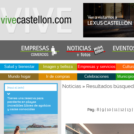
Salud y bienestar
Imagen y belleza
Empresas y servicios
Cultur
Mundo hogar
Ir de compras
Celebraciones
Municipio
Noticias
Resultados búsque
»
8
9
10
11
12
13
Pág.:
|
|
|
|
|
|