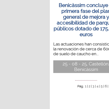
Benicàssim concluye 
primera fase del pla
general de mejora 
accesibilidad de parq
públicos dotado de 175
euros
Las actuaciones han consisti
la renovación de cerca de 6
de suelo de caucho en...
25 - 08 - 25, Castellón
Benicàssim
1
2
3
4
5
6
Pág.:
|
|
|
|
|
|