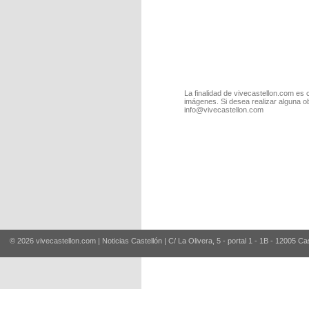
La finalidad de vivecastellon.com es 
imágenes. Si desea realizar alguna o
info@vivecastellon.com
© 2026 vivecastellon.com | Noticias Castellón | C/ La Olivera, 5 - portal 1 - 1B - 12005 Ca