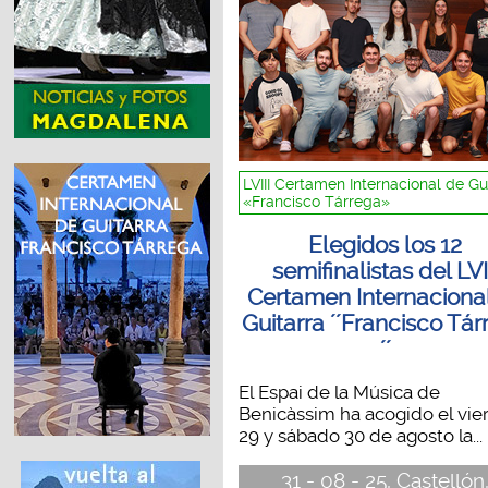
LVIII Certamen Internacional de Gu
«Francisco Tárrega»
Elegidos los 12
semifinalistas del LVI
Certamen Internaciona
Guitarra ´´Francisco Tá
´´
El Espai de la Música de
Benicàssim ha acogido el vie
29 y sábado 30 de agosto la...
31 - 08 - 25, Castellón