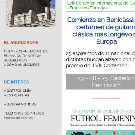
LVIII Certamen Internacional de Gu
«Francisco Tárrega»
Comienza en Benicàssi
certamen de guitarr
clásica más longevo 
Europa
EL ANUNCIANTE
NUESTROS ANUNCIANTES
25 aspirantes de 11 nacionali
ENVÍANOS TU NOTICIA
distintas buscan alzarse con e
SUGERENCIAS
premio del LVIII Certamen...
» CÓMO ANUNCIARSE
29 - 08 - 25, Castellón
DE INTERÉS
Benicàssim
» GASTRONOMÍA
» ENTREVISTAS
» BUSCAR NOTICIAS
TELÉFONOS DE INTERÉS
Política de cookies