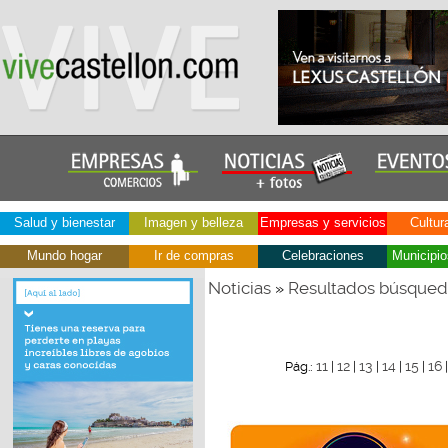
Salud y bienestar
Imagen y belleza
Empresas y servicios
Cultur
Mundo hogar
Ir de compras
Celebraciones
Municipio
Noticias
Resultados búsque
»
11
12
13
14
15
16
Pág.:
|
|
|
|
|