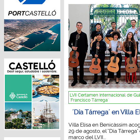
LVII Certamen Internacional de Gui
´Francisco Tárrega´
´Día Tárrega´ en Villa E
Villa Elisa en Benicàssim acog
29 de agosto, el "Día Tàrrega" 
marco del LVII...