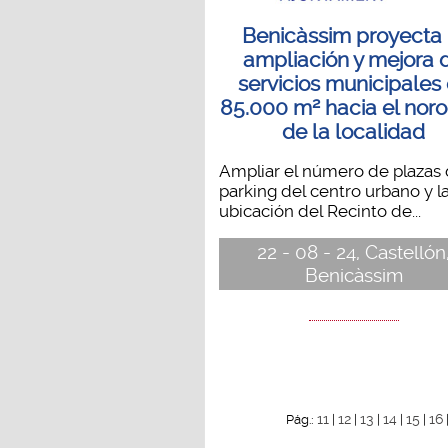
Benicàssim proyecta 
ampliación y mejora 
servicios municipales
85.000 m² hacia el nor
de la localidad
Ampliar el número de plazas
parking del centro urbano y l
ubicación del Recinto de...
22 - 08 - 24, Castellón
Benicàssim
11
12
13
14
15
16
Pág.:
|
|
|
|
|