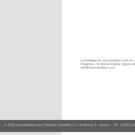
La finalidad de vivecastellon.com es 
imágenes. Si desea realizar alguna o
info@vivecastellon.com
© 2026 vivecastellon.com | Noticias Castellón | C/ La Olivera, 5 - portal 1 - 1B - 12005 Ca