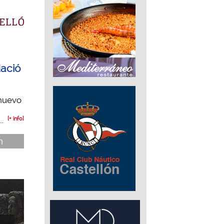
dació
 nuevo
.
[+ info]
n