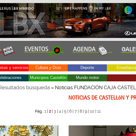
sas y servicios
Cultura y Ocio
Deporte
Enseñanz
elebraciones
Municipios Castellón
Mundo motor
Resultados búsqueda
» Noticias FUNDACIÓN CAJA CASTE
NOTICIAS DE CASTELLóN Y P
1
3
4
5
6
7
8
9
10
11
Pág.:
|
2
|
|
|
|
|
|
|
|
|