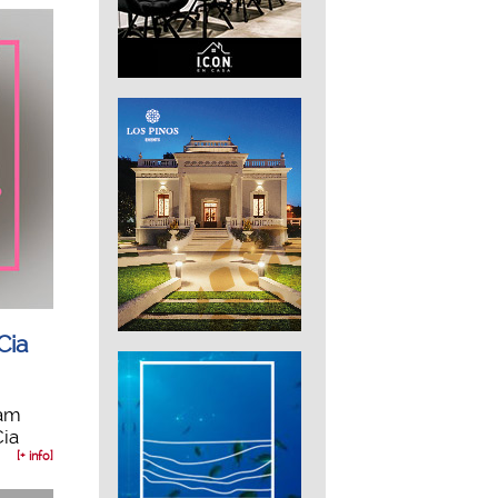
Cia
lam
Cia
[+ info]