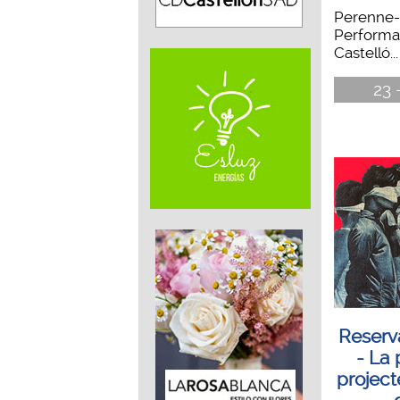
Perenne-
Performa
Castelló...
23 
Reserv
- La
project