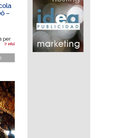
cola
eó –
a per
[+ info]
n