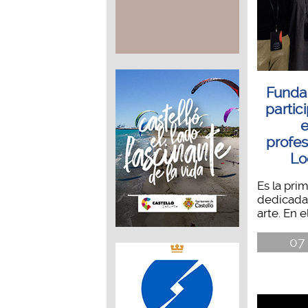
Funda
partic
e
profes
Lo
Es la pri
dedicada
arte. En e
07 