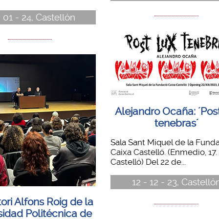
- 01 - 24, Castellón
Alejandro Ocaña: ´Post
tenebras´
Sala Sant Miquel de la Fund
Caixa Castelló. (Enmedio, 17.
Castelló) Del 22 de...
12 - 12 - 23, Castelló
tori Alfons Roig de la
sidad Politécnica de