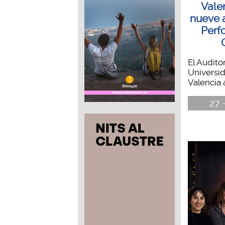
Vale
nueve 
Perf
El Auditor
Universid
Valencia 
27 