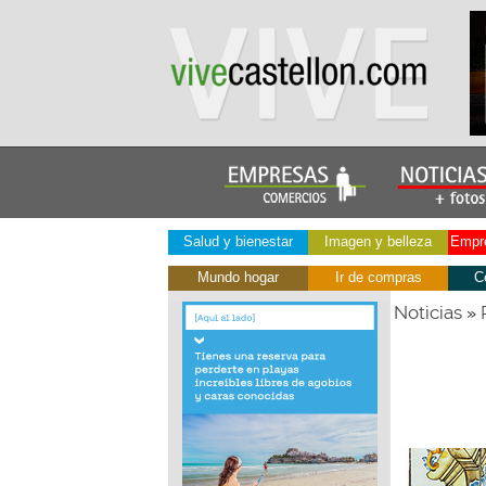
Salud y bienestar
Imagen y belleza
Empre
Mundo hogar
Ir de compras
C
Noticias
»