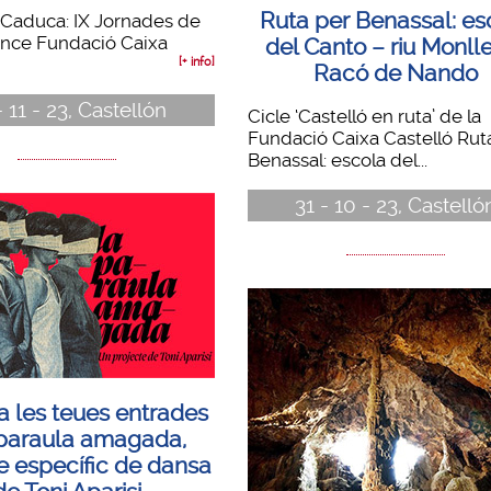
Ruta per Benassal: es
Caduca: IX Jornades de
nce Fundació Caixa
del Canto – riu Monll
[+ info]
Racó de Nando
- 11 - 23, Castellón
Cicle ‘Castelló en ruta’ de la
Fundació Caixa Castelló Rut
Benassal: escola del...
31 - 10 - 23, Castelló
a les teues entrades
 paraula amagada,
e específic de dansa