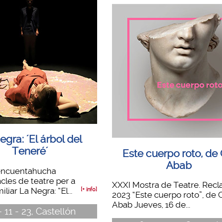
egra: ´El árbol del
Teneré´
Este cuerpo roto, de 
Abab
encuentahucha
cles de teatre per a
XXXI Mostra de Teatre. Rec
iliar La Negra: “El...
[+ info]
2023 “Este cuerpo roto”, de 
Abab Jueves, 16 de...
- 11 - 23, Castellón