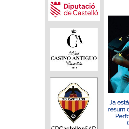
Ja està
resum d
Perf