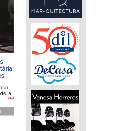
es
tària:
os
ción
de la
[+ info]
n