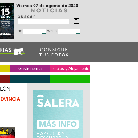
Viernes 07 de agosto de 2026
b u s c a r
de
hasta
a
Gastronomía
Hoteles y Alojamiento
LLÓN
ROVINCIA