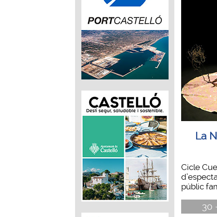
La N
Cicle Cu
d’especta
públic fam
30 