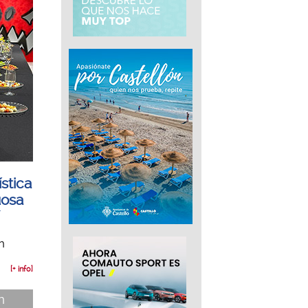
ística
uosa
´
n
[+ info]
n