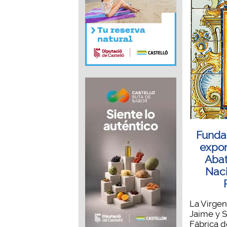
Funda
expon
Abat
Naci
La Virgen
Jaime y S
Fábrica d