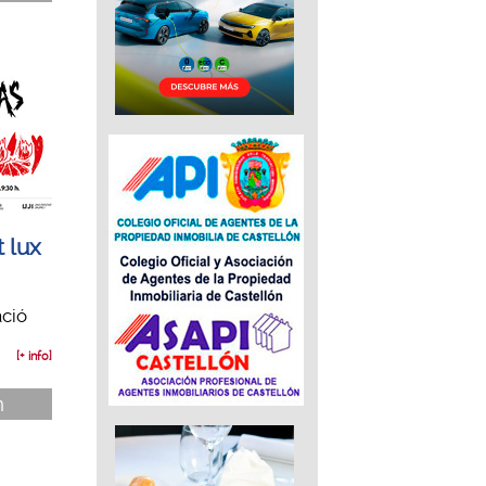
 lux
ació
[+ info]
n