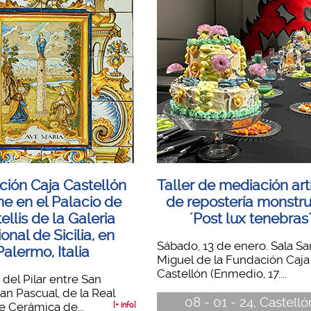
ción Caja Castellón
Taller de mediación art
e en el Palacio de
de repostería monstr
ellis de la Galeria
´Post lux tenebras
onal de Sicilia, en
Sábado, 13 de enero. Sala Sa
Palermo, Italia
Miguel de la Fundación Caja
Castellón (Enmedio, 17....
 del Pilar entre San
an Pascual, de la Real
08 - 01 - 24, Castelló
e Cerámica de...
[+ info]