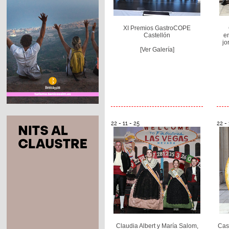
XI Premios GastroCOPE
Castellón
en
jo
[Ver Galería]
22 - 11 - 25
22 - 
Claudia Albert y María Salom,
Cast