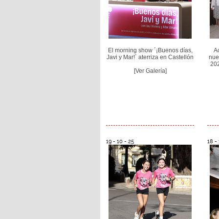
El morning show ´¡Buenos días,
A
Javi y Mar!´ aterriza en Castellón
nue
202
[Ver Galería]
19 - 10 - 25
18 - 