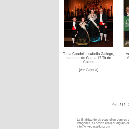
Tania Candel e Isabella Gallego,
A
madrinas de Gaiata 17 Tir de
M
Colom
[Ver Galería]
1
2
Pág.:
|
|
La finalidad de vivecastellon.com es 
imágenes. Si desea realizar alguna o
info@vivecastellon.com