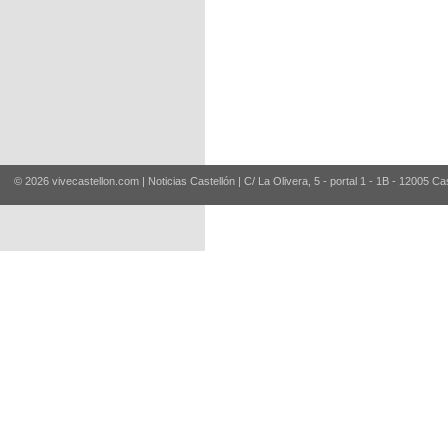
© 2026 vivecastellon.com | Noticias Castellón | C/ La Olivera, 5 - portal 1 - 1B - 12005 Ca