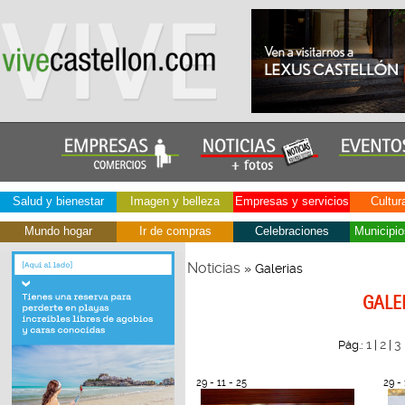
Salud y bienestar
Imagen y belleza
Empresas y servicios
Cultur
Mundo hogar
Ir de compras
Celebraciones
Municipio
Noticias
» Galerias
GALE
1
2
3
Pág.:
|
|
29 - 11 - 25
29 - 