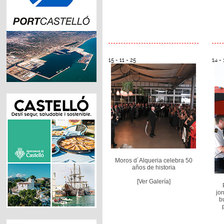
15 - 11 - 25
14 - 
Moros d´Alqueria celebra 50
años de historia
[Ver Galería]
jo
b