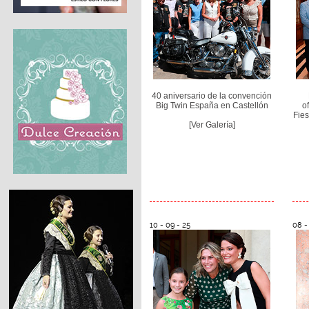
40 aniversario de la convención
Big Twin España en Castellón
o
Fies
[Ver Galería]
10 - 09 - 25
08 -