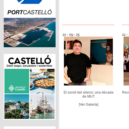
22 - 09 - 25
22 -
El soroll del silenci: una dècada
Rece
de MUT
[Ver Galería]