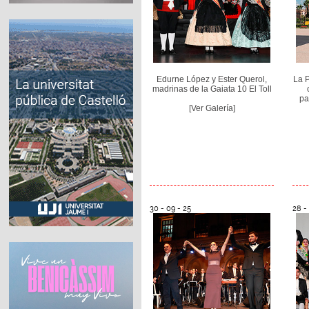
Edurne López y Ester Querol,
La P
madrinas de la Gaiata 10 El Toll
pa
[Ver Galería]
30 - 09 - 25
28 -