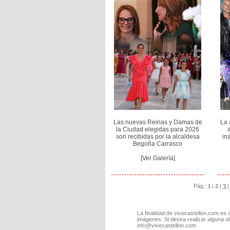
Las nuevas Reinas y Damas de
La 
la Ciudad elegidas para 2026
a
son recibidas por la alcaldesa
in
Begoña Carrasco
[Ver Galería]
1
2
3
Pág.:
|
|
La finalidad de vivecastellon.com es 
imágenes. Si desea realizar alguna o
info@vivecastellon.com