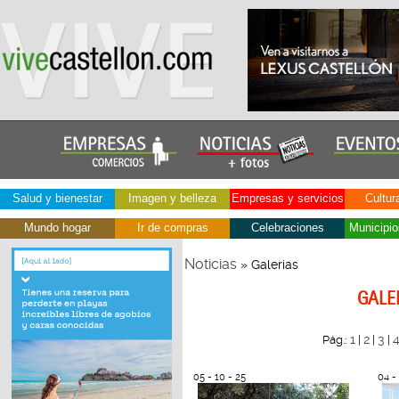
Salud y bienestar
Imagen y belleza
Empresas y servicios
Cultur
Mundo hogar
Ir de compras
Celebraciones
Municipio
Noticias
» Galerias
GALE
1
2
3
Pág.:
|
|
|
05 - 10 - 25
04 -