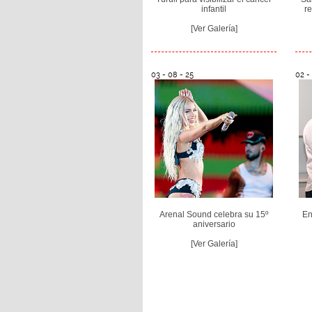
infantil
re
[Ver Galería]
03 - 08 - 25
02 -
Arenal Sound celebra su 15º
En
aniversario
[Ver Galería]