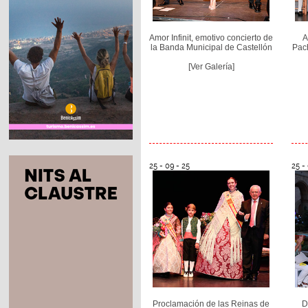
Amor Infinit, emotivo concierto de
A
la Banda Municipal de Castellón
Pach
[Ver Galería]
25 - 09 - 25
25 -
Proclamación de las Reinas de
D