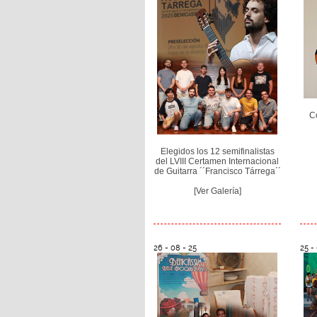
C
Elegidos los 12 semifinalistas
del LVIII Certamen Internacional
de Guitarra ´´Francisco Tárrega´´
[Ver Galería]
26 - 08 - 25
25 -