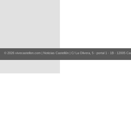
© 2026 vivecastellon.com | Noticias Castellón | C/ La Olivera, 5 - portal 1 - 1B - 12005 Ca