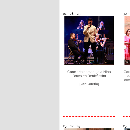
01 - 08 - 25
30 -
Concierto homenaje a Nino
Car
Bravo en Benicàssim
d
div
[Ver Galería]
25 - 07 - 25
25 -