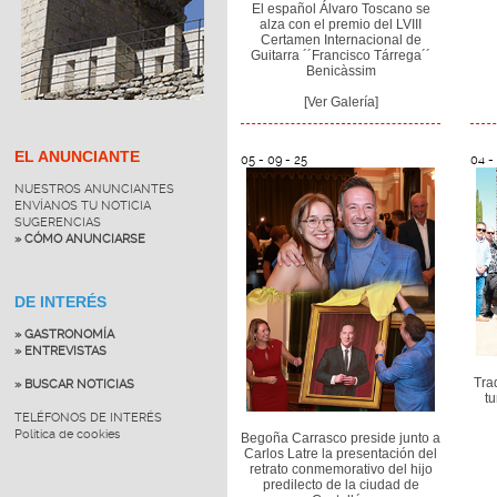
El español Álvaro Toscano se
alza con el premio del LVIII
Certamen Internacional de
Guitarra ´´Francisco Tárrega´´
Benicàssim
[Ver Galería]
EL ANUNCIANTE
05 - 09 - 25
04 -
NUESTROS ANUNCIANTES
ENVÍANOS TU NOTICIA
SUGERENCIAS
» CÓMO ANUNCIARSE
DE INTERÉS
» GASTRONOMÍA
» ENTREVISTAS
Tra
» BUSCAR NOTICIAS
t
TELÉFONOS DE INTERÉS
Política de cookies
Begoña Carrasco preside junto a
Carlos Latre la presentación del
retrato conmemorativo del hijo
predilecto de la ciudad de