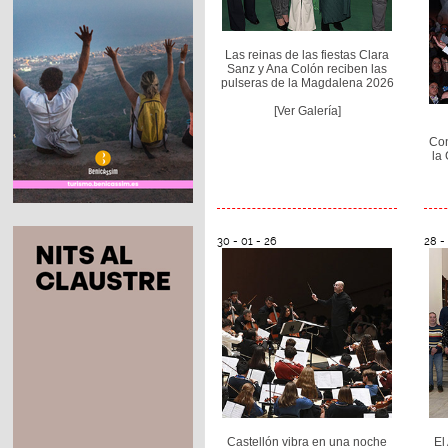
Las reinas de las fiestas Clara
Sanz y Ana Colón reciben las
pulseras de la Magdalena 2026
[Ver Galería]
Con
la
30 - 01 - 26
28 -
Castellón vibra en una noche
El