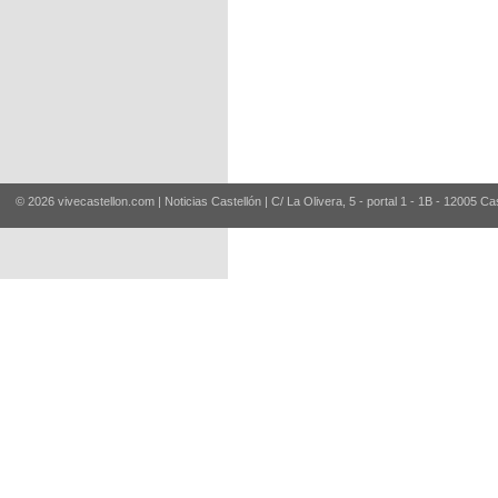
© 2026 vivecastellon.com | Noticias Castellón | C/ La Olivera, 5 - portal 1 - 1B - 12005 Ca