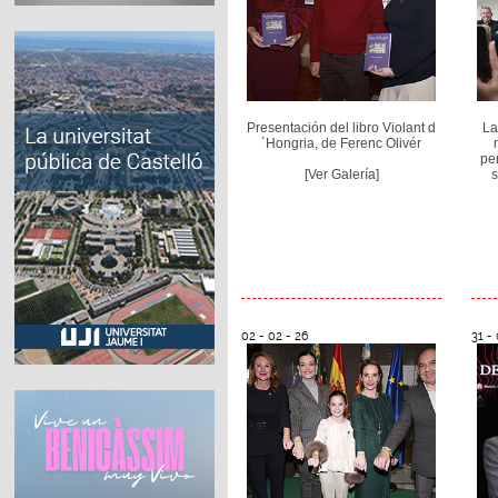
Presentación del libro Violant d
La
´Hongria, de Ferenc Olivér
pe
[Ver Galería]
s
02 - 02 - 26
31 - 