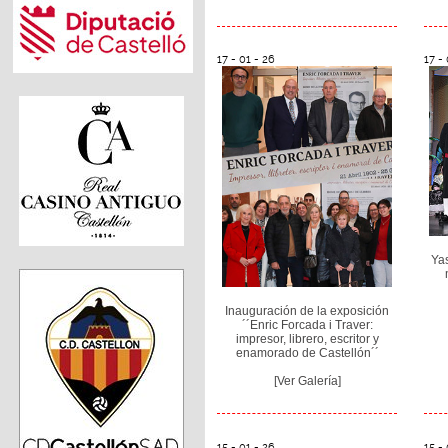
17 - 01 - 26
17 - 
Ya
Inauguración de la exposición
´´Enric Forcada i Traver:
impresor, librero, escritor y
enamorado de Castellón´´
[Ver Galería]
15 - 01 - 26
15 - 