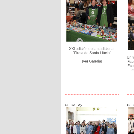
XXI edición de la tradicional
´Fireta de Santa Llúcia´
Un t
[Ver Galería]
Facu
Eco
e
12 - 12 - 25
11 - 