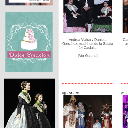
Andrea Vlaicu y Daniela
Cas
González, madrinas de la Gaiata
a
14 Castalia
[Ver Galería]
05 - 01 - 26
01 -