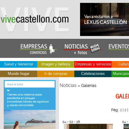
Salud y bienestar
Imagen y belleza
Empresas y servicios
Cultur
Mundo hogar
Ir de compras
Celebraciones
Municipio
Noticias
» Galerias
GALE
1
2
Pág.:
|
|
04 - 02 - 26
04 -