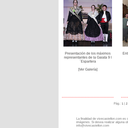
Presentación de los máximos
Ent
representantes de la Gaiata 9 l
´Espartera
[Ver Galería]
1
2
Pág.:
|
La finalidad de vivecastellon.com es 
imágenes. Si desea realizar alguna o
info@vivecastellon.com