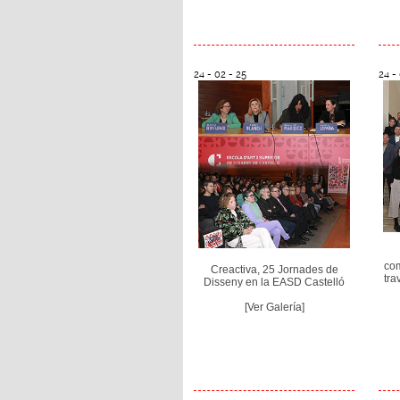
24 - 02 - 25
24 -
com
Creactiva, 25 Jornades de
tra
Disseny en la EASD Castelló
[Ver Galería]