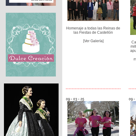
Homenaje a todas las Reinas de
las Fiestas de Castellón
[Ver Galería]
Ca
mil
apu
m
09 - 03 - 25
09 -