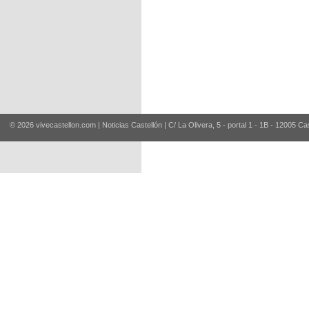
© 2026 vivecastellon.com | Noticias Castellón | C/ La Olivera, 5 - portal 1 - 1B - 12005 Ca