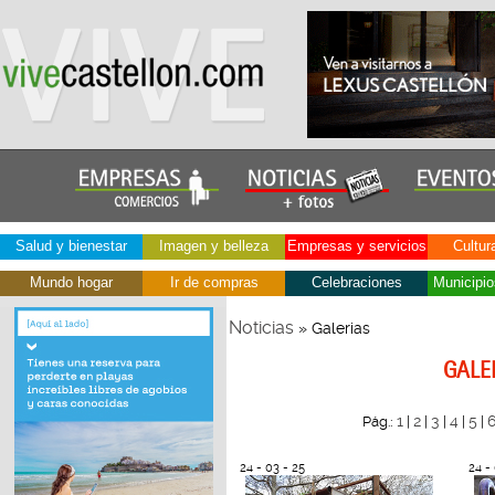
Salud y bienestar
Imagen y belleza
Empresas y servicios
Cultur
Mundo hogar
Ir de compras
Celebraciones
Municipio
Noticias
» Galerias
GALE
1
2
3
4
5
Pág.:
|
|
|
|
|
24 - 03 - 25
24 -