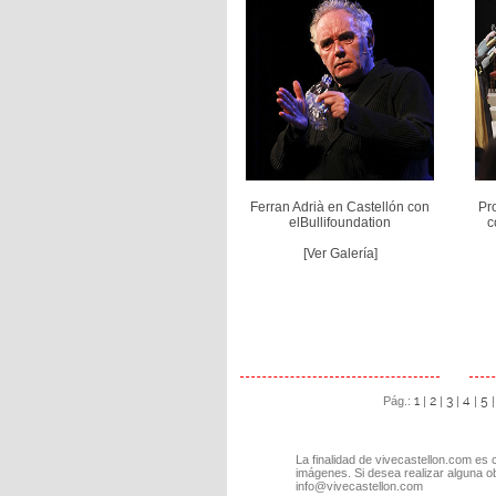
Ferran Adrià en Castellón con
Pr
elBullifoundation
c
[Ver Galería]
1
2
3
4
5
Pág.:
|
|
|
|
La finalidad de vivecastellon.com es 
imágenes. Si desea realizar alguna o
info@vivecastellon.com