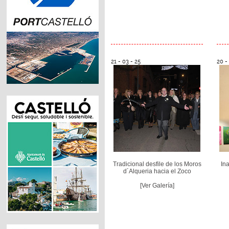
21 - 03 - 25
20 -
Tradicional desfile de los Moros
In
d´Alqueria hacia el Zoco
[Ver Galería]