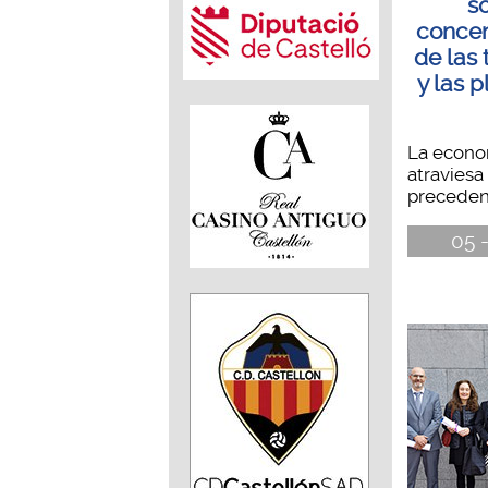
s
concen
de las
y las 
La econo
atraviesa
precedent
05 -