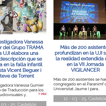
vestigadora Vanessa
Más de 200 asistent
r del Grupo TRAMA
profundizan en la UJI 
a UJI elabora una
la realidad extendida
descripción que se
en la VII Jornada
a en la falla infantil
VIGILANCER
sta Vicent Beguer i
teve de Torrent
Más de 200 asistentes se ha
congregado en el Paranimf d
tigadora Vanessa Gumier
Universitat Jaume I para...
 de Traducción para los
diovisuales y...
[+ info]
12 - 03 - 25, Castelló
- 03 - 25, Castellón