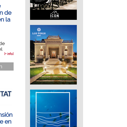
e
n de
n la
de
l
[+ info]
n
sión
te en