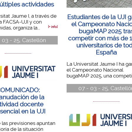
ltiples actividades
sitat Jaume I, a través de
Estudiantes de la UJI 
ra FACSA-UJI y con
el Campeonato Nacio
das, organiza la...
[+ info]
bugaMAP 2025 tra
competir con más de 
 03 - 25, Castellón
universitarios de to
España
La Universitat Jaume I ha g
el Campeonato Nacional
bugaMAP 2025, una competic
07 - 03 - 25, Castelló
COMUNICADO:
anudación de la
tividad docente
sencial en la UJI
las previsiones apuntan
oría de la situación