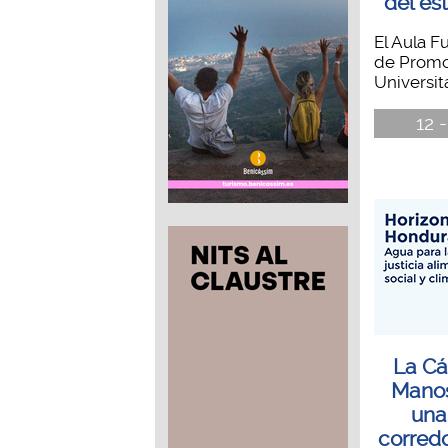
del es
El Aula F
de Promoc
Universita
12 
La Cá
Manos
una
corred