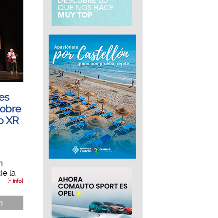
es
sobre
 o XR
n
e la
[+ info]
n