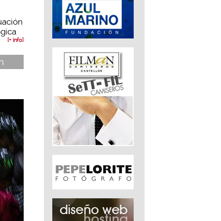
uación
ógica
[+ info]
n