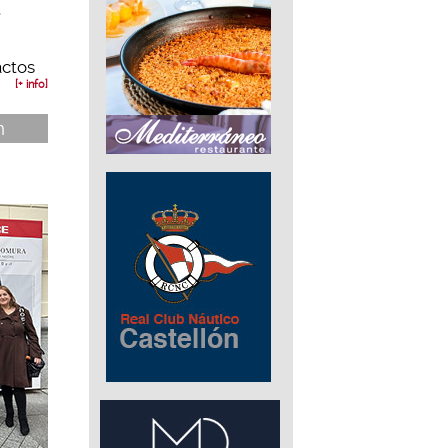
a
actos
[+ info]
n