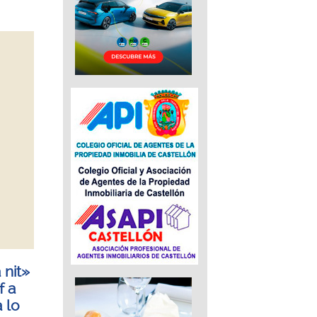
 nit»
f a
 lo