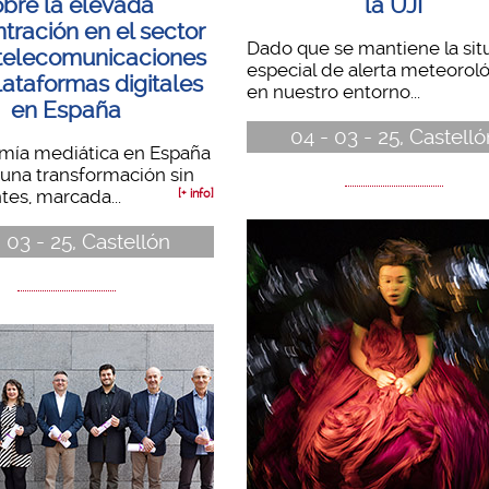
obre la elevada
la UJI
tración en el sector
Dado que se mantiene la sit
 telecomunicaciones
especial de alerta meteorol
plataformas digitales
en nuestro entorno...
en España
04 - 03 - 25, Castelló
mía mediática en España
 una transformación sin
es, marcada...
[+ info]
 03 - 25, Castellón