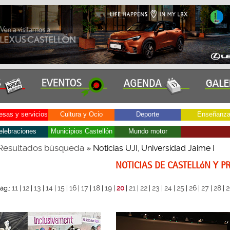
sas y servicios
Cultura y Ocio
Deporte
Enseñanz
elebraciones
Municipios Castellón
Mundo motor
Resultados búsqueda
» Noticias UJI, Universidad Jaime I
NOTICIAS DE CASTELLóN Y P
11
12
13
14
15
16
17
18
19
21
22
23
24
25
26
27
28
2
ág.:
|
|
|
|
|
|
|
|
|
20
|
|
|
|
|
|
|
|
|