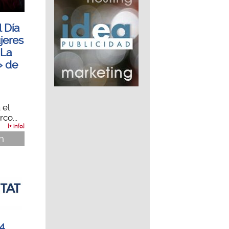
l Día
jeres
«La
» de
 el
co...
[+ info]
n
4