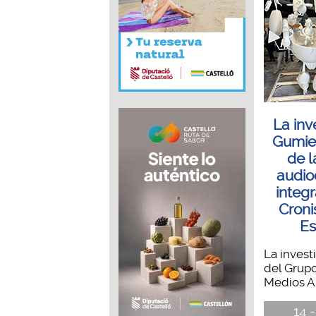
La in
Gumie
de l
audio
integr
Croni
Es
La inves
del Grupo
Medios Au
14 