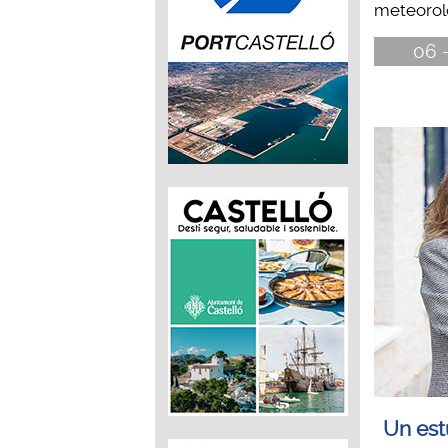
meteoroló
06 -
Un est