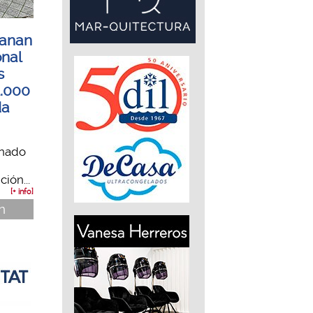
ganan
nal
s
1.000
da
anado
ión...
[+ info]
n