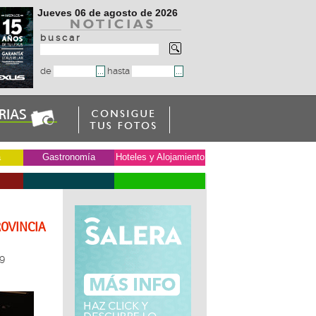
Jueves 06 de agosto de 2026
b u s c a r
de
hasta
a
Gastronomía
Hoteles y Alojamiento
ROVINCIA
9