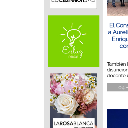
El Cons
a Aure
Enriq
co
También 
distincio
docente un
04 -