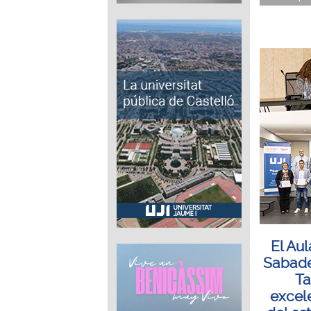
El Au
Sabade
Ta
excel