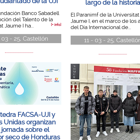
tudiantado de la UJI
largo de la histori
undación Banco Sabadell
El Paranimf de la Universitat
ión del Talento de la
Jaume I, en el marco de los 
t Jaume I ha...
[+ info]
del Día Internacional de...
- 03 - 25, Castellón
11 - 03 - 25, Castelló
tedra FACSA-UJI y
 Unidas organizan
 jornada sobre el
or seco de Honduras