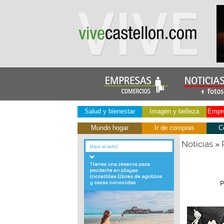
Salud y bienestar
Imagen y belleza
Empre
Mundo hogar
Ir de compras
C
Noticias
»
P