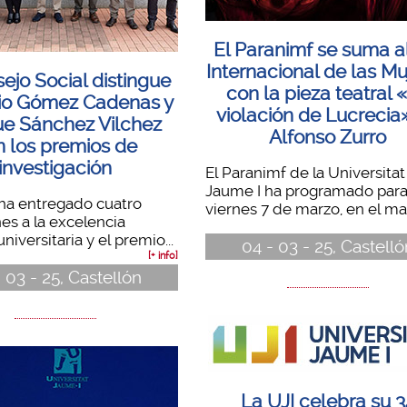
El Paranimf se suma a
Internacional de las Mu
ejo Social distingue
con la pieza teatral 
lio Gómez Cadenas y
violación de Lucrecia
ue Sánchez Vilchez
Alfonso Zurro
n los premios de
investigación
El Paranimf de la Universitat
Jaume I ha programado para
ha entregado cuatro
viernes 7 de marzo, en el mar
nes a la excelencia
iversitaria y el premio...
04 - 03 - 25, Castelló
[+ info]
 03 - 25, Castellón
La UJI celebra su 3