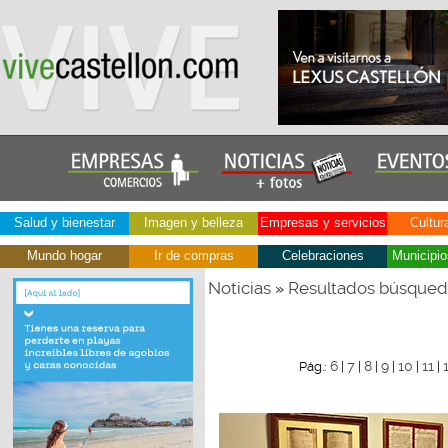
Salud y bienestar
Imagen y belleza
Empresas y servicios
Cultur
Mundo hogar
Ir de compras
Celebraciones
Municipio
Noticias
Resultados búsque
»
6
7
8
9
10
11
Pág.:
|
|
|
|
|
|