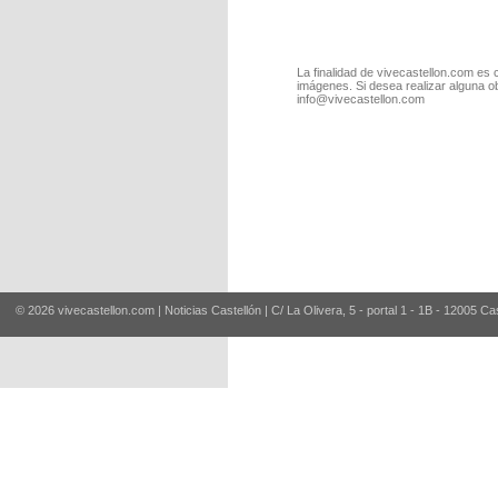
La finalidad de vivecastellon.com es 
imágenes. Si desea realizar alguna o
info@vivecastellon.com
© 2026 vivecastellon.com | Noticias Castellón | C/ La Olivera, 5 - portal 1 - 1B - 12005 Ca