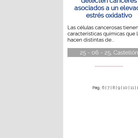
detecten cánceres
asociados a un eleva
estrés oxidativo
Las células cancerosas tiene
características químicas que 
hacen distintas de...
25 - 06 - 25, Castelló
6
7
8
9
10
11
Pág.:
|
|
|
|
|
|