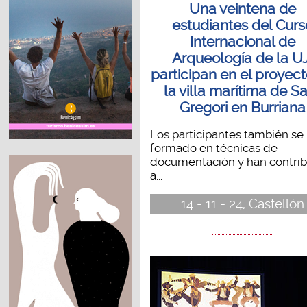
Una veintena de
estudiantes del Curs
Internacional de
Arqueología de la UJ
participan en el proyec
la villa marítima de S
Gregori en Burriana
Los participantes también se
formado en técnicas de
documentación y han contri
a...
14 - 11 - 24, Castellón