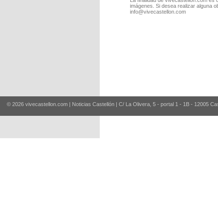
La finalidad de vivecastellon.com es 
imágenes. Si desea realizar alguna o
info@vivecastellon.com
© 2026 vivecastellon.com | Noticias Castellón | C/ La Olivera, 5 - portal 1 - 1B - 12005 Ca