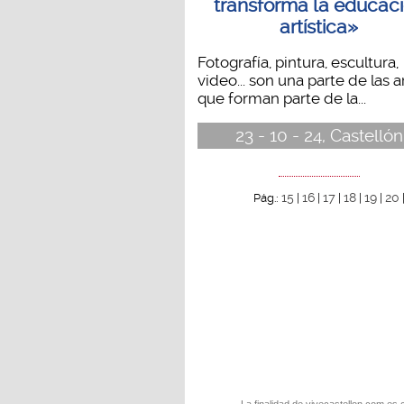
transforma la educac
artística»
Fotografía, pintura, escultura,
video... son una parte de las a
que forman parte de la...
23 - 10 - 24, Castellón
15
16
17
18
19
20
Pág.:
|
|
|
|
|