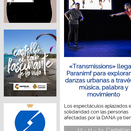
«Transmissions» llega
Paranimf para explorar
danzas urbanas a travé
música, palabra y
movimiento
Los espectáculos aplazados 
solidaridad con las personas
afectadas por la DANA ya tien
12 - 11 - 24, Castellón