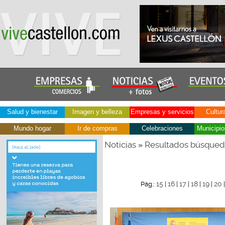
Salud y bienestar
Imagen y belleza
Empresas y servicios
Cultur
Mundo hogar
Ir de compras
Celebraciones
Municipio
Noticias
Resultados búsque
»
15
16
17
18
19
20
Pág.:
|
|
|
|
|