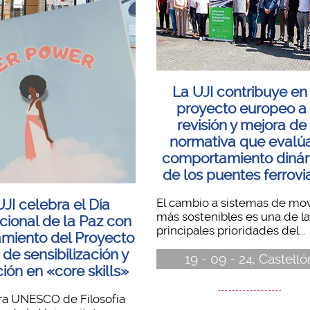
La UJI contribuye en
proyecto europeo a 
revisión y mejora de 
normativa que evalúa
comportamiento diná
de los puentes ferrovi
El cambio a sistemas de mov
UJI celebra el Día
más sostenibles es una de la
cional de la Paz con
principales prioridades del...
amiento del Proyecto
 de sensibilización y
19 - 09 - 24, Castelló
ión en «core skills»
ra UNESCO de Filosofía