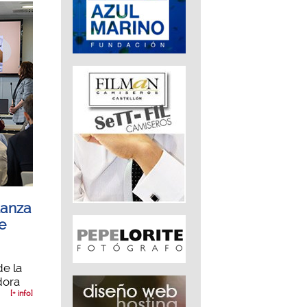
lanza
e
de la
dora
[+ info]