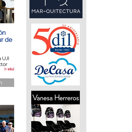
ón
ur de
a UJI
ctor
[+ info]
n