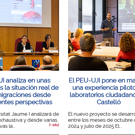
JI analiza en unas
El PEU-UJI pone en m
s la situación real de
una experiencia pilot
migraciones desde
laboratorios ciudadan
entes perspectivas
Castelló
sitat Jaume I analizará de
El nuevo proyecto se desarro
xhaustiva y desde varias
entre los meses de octubre
as la...
2024 y julio de 2025 El...
[+ info]