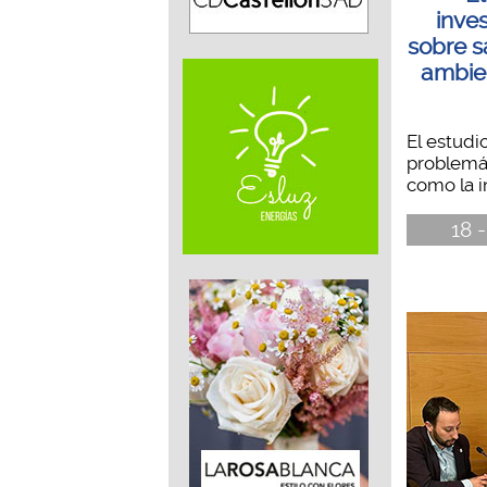
inves
sobre s
ambien
El estudi
problemá
como la i
18 -