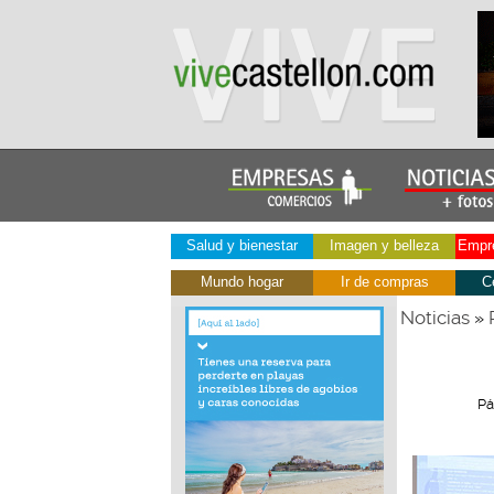
Salud y bienestar
Imagen y belleza
Empre
Mundo hogar
Ir de compras
C
Noticias
»
Pá