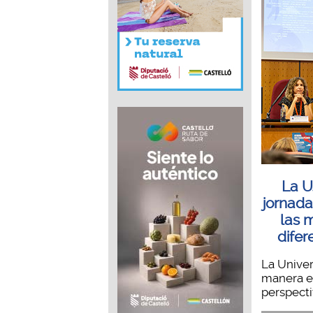
La U
jornada
las 
difer
La Univer
manera e
perspectiv