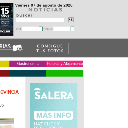
Viernes 07 de agosto de 2026
b u s c a r
de
hasta
a
Gastronomía
Hoteles y Alojamiento
ROVINCIA
35