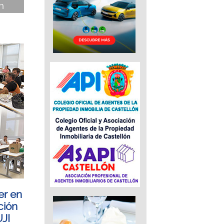
ón
er en
ción
JI