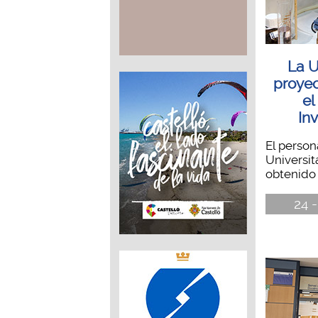
La U
proyec
el
In
El person
Universit
obtenido 
24 -