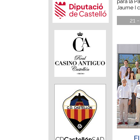
para la Pa
Jaume I c
21 -
El