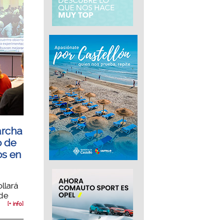
archa
o de
os en
llará
 de
[+ info]