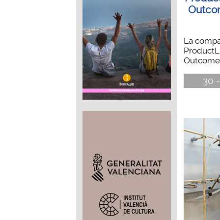
Outco
La compa
ProductL
Outcomes'
30 -