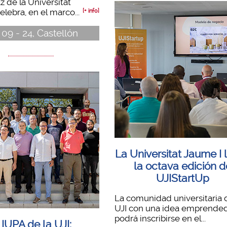
z de la Universitat
elebra, en el marco...
[+ info]
 09 - 24, Castellón
La Universitat Jaume I 
la octava edición d
UJIStartUp
La comunidad universitaria 
UJI con una idea emprende
podrá inscribirse en el...
 IUPA de la UJI: