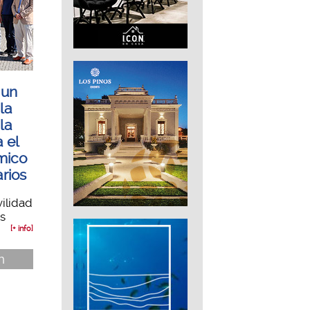
 un
la
la
 el
mico
arios
ilidad
s
[+ info]
n