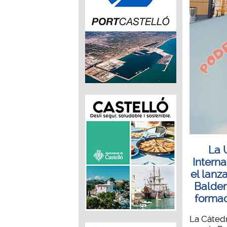
La 
Interna
el lanz
Balder
formac
La Cáted