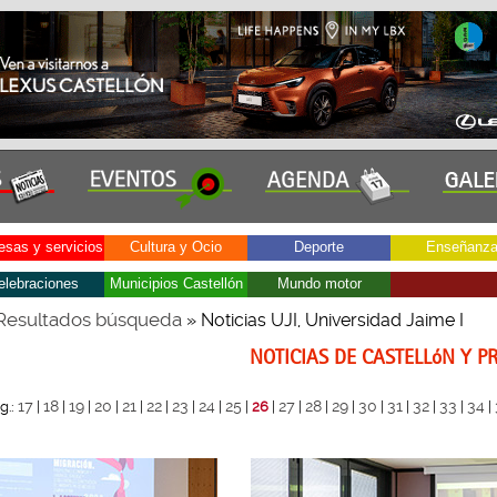
sas y servicios
Cultura y Ocio
Deporte
Enseñanz
elebraciones
Municipios Castellón
Mundo motor
Resultados búsqueda
» Noticias UJI, Universidad Jaime I
NOTICIAS DE CASTELLóN Y P
17
18
19
20
21
22
23
24
25
27
28
29
30
31
32
33
34
g.:
|
|
|
|
|
|
|
|
|
26
|
|
|
|
|
|
|
|
|