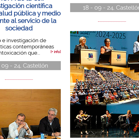
tigación científica
18 - 09 - 24, Castelló
alud pública y medio
te al servicio de la
sociedad
o e investigación de
ticas contemporáneas
ntoxicación que...
[+ info]
 09 - 24, Castellón