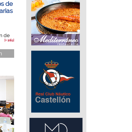
os de
arias
ón de
[+ info]
n