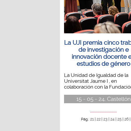
La UJI premia cinco tra
de investigación e
innovación docente 
estudios de género
La Unidad de Igualdad de la
Universitat Jaume I , en
colaboración con la Fundación
15 - 05 - 24, Castellón
21
22
23
24
25
26
Pág.:
|
|
|
|
|