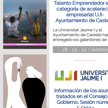
Talento Emprendedor e
categoría de acelerac
empresarial UJI-
Ayuntamiento de Caste
La Universitat Jaume I y el
Ayuntamiento de Castelló ha
entregado los galardones de la
28 - 05 - 24, Castelló
Información de los asu
tratados en el Consejo
Gobierno, Sesión núm