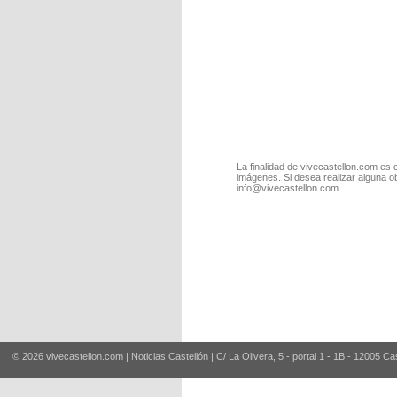
La finalidad de vivecastellon.com es 
imágenes. Si desea realizar alguna o
info@vivecastellon.com
© 2026 vivecastellon.com | Noticias Castellón | C/ La Olivera, 5 - portal 1 - 1B - 12005 Ca