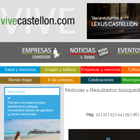
Salud y bienestar
Imagen y belleza
Empresas y servicios
Cultur
Mundo hogar
Ir de compras
Celebraciones
Municipio
Noticias
Resultados búsque
»
21
22
23
24
25
26
Pág.:
|
|
|
|
|
|