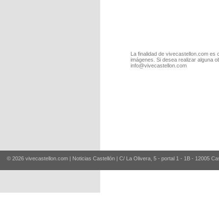
La finalidad de vivecastellon.com es 
imágenes. Si desea realizar alguna o
info@vivecastellon.com
© 2026 vivecastellon.com | Noticias Castellón | C/ La Olivera, 5 - portal 1 - 1B - 12005 Ca