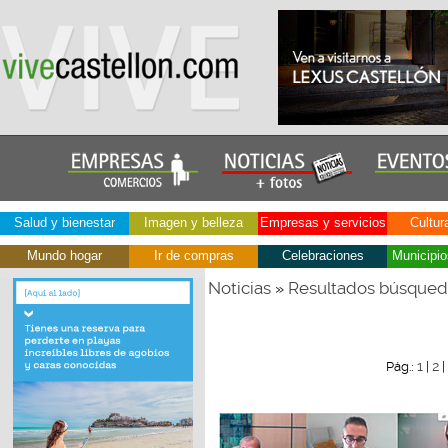
Salud y bienestar
Imagen y belleza
Empresas y servicios
Cultur
Mundo hogar
Ir de compras
Celebraciones
Municipio
Noticias
Resultados búsque
»
1
2
Pág.:
|
|