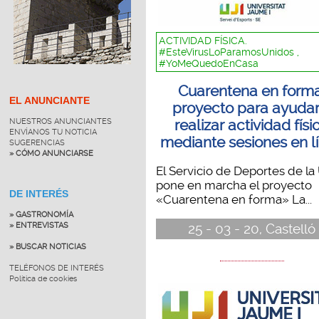
ACTIVIDAD FÍSICA.
#EsteVirusLoParamosUnidos ,
#YoMeQuedoEnCasa
Cuarentena en forma
EL ANUNCIANTE
proyecto para ayudar
NUESTROS ANUNCIANTES
realizar actividad físi
ENVÍANOS TU NOTICIA
mediante sesiones en l
SUGERENCIAS
» CÓMO ANUNCIARSE
El Servicio de Deportes de la 
pone en marcha el proyecto
DE INTERÉS
«Cuarentena en forma» La...
» GASTRONOMÍA
25 - 03 - 20, Castelló
» ENTREVISTAS
» BUSCAR NOTICIAS
TELÉFONOS DE INTERÉS
Política de cookies