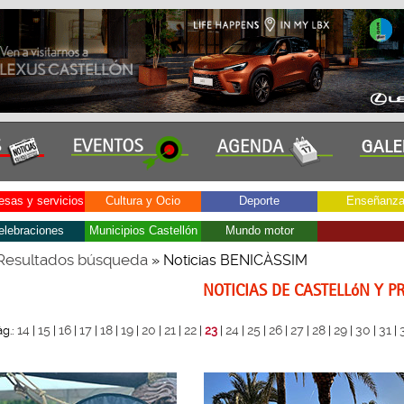
sas y servicios
Cultura y Ocio
Deporte
Enseñanz
elebraciones
Municipios Castellón
Mundo motor
Resultados búsqueda
» Noticias BENICÀSSIM
NOTICIAS DE CASTELLóN Y P
14
15
16
17
18
19
20
21
22
24
25
26
27
28
29
30
31
ág.:
|
|
|
|
|
|
|
|
|
23
|
|
|
|
|
|
|
|
|