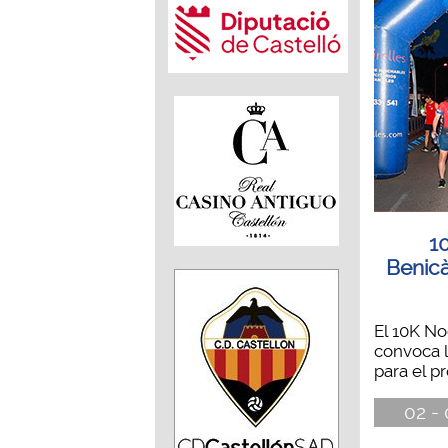
1
Benicà
El 10K N
convoca 
para el p
02 - 