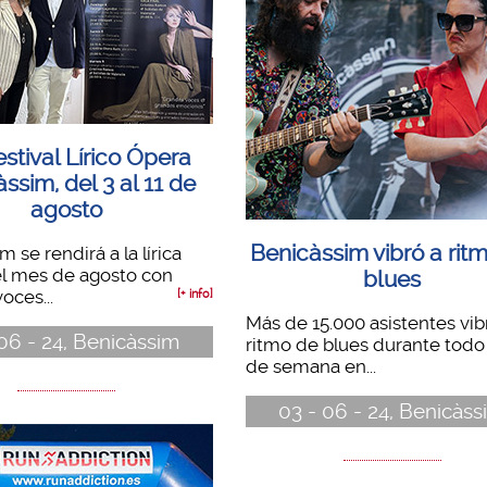
estival Lírico Ópera
ssim, del 3 al 11 de
agosto
Benicàssim vibró a rit
 se rendirá a la lírica
el mes de agosto con
blues
oces...
[+ info]
Más de 15.000 asistentes vib
06 - 24, Benicàssim
ritmo de blues durante todo 
de semana en...
03 - 06 - 24, Benicàss