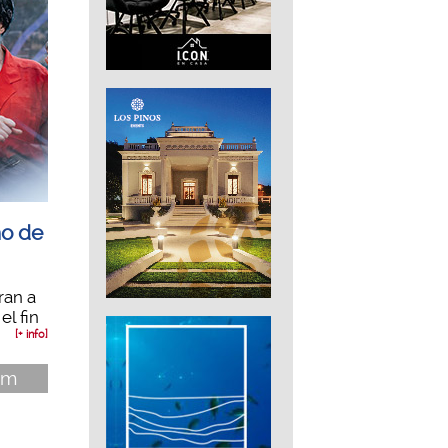
mo de
ran a
el fin
[+ info]
im