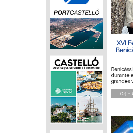
XVI F
Benicà
Benicàssim
durante 
grandes v
04 - 