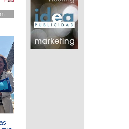
[+ info]
im
as