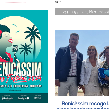
ver...
29 - 05 - 24, Benicàss
Benicàssim recoge l