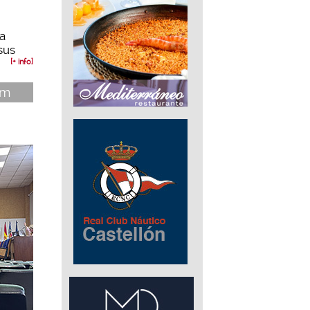
a
sus
[+ info]
im