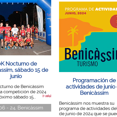
0K Nocturno de
ssim, sábado 15 de
junio
Programación de
actividades de junio
octurno de Benicàssim
la competición de 2024
Benicàssim
róximo sábado 15...
[+ info]
Benicàssim nos muestra su
06 - 24, Benicàssim
programa de actividades de
de junio de 2024 que se pu