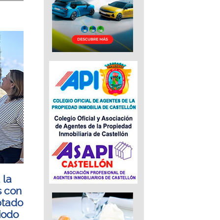
 la
s con
ptado
iodo