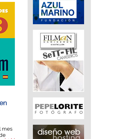
 en
l mes
ede