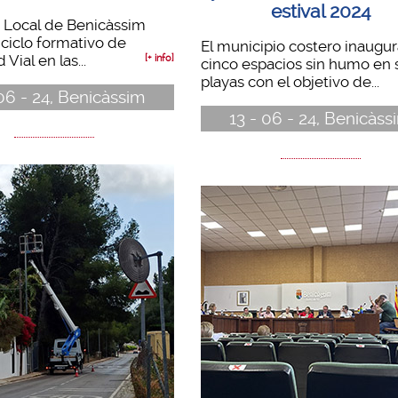
estival 2024
a Local de Benicàssim
l ciclo formativo de
El municipio costero inaugur
Vial en las...
[+ info]
cinco espacios sin humo en 
playas con el objetivo de...
 06 - 24, Benicàssim
13 - 06 - 24, Benicàss