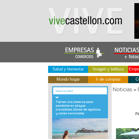
Salud y bienestar
Imagen y belleza
Empre
Mundo hogar
Ir de compras
C
Noticias
»
P