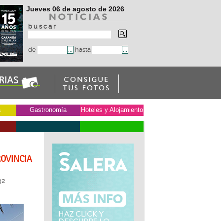
Jueves 06 de agosto de 2026
b u s c a r
de
hasta
a
Gastronomía
Hoteles y Alojamiento
ROVINCIA
32