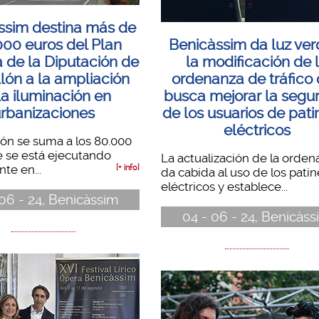
ssim destina más de
000 euros del Plan
Benicàssim da luz ver
 de la Diputación de
la modificación de 
lón a la ampliación
ordenanza de tráfico
la iluminación en
busca mejorar la segu
rbanizaciones
de los usuarios de pati
eléctricos
ión se suma a los 80.000
 se está ejecutando
La actualización de la orden
te en...
[+ info]
da cabida al uso de los pati
eléctricos y establece...
06 - 24, Benicàssim
04 - 06 - 24, Benicàss