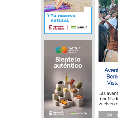
Avent
Beni
Vist
Las avent
mar Medi
vuelven el
20 - 