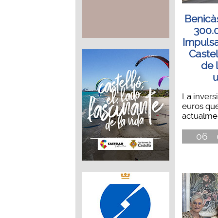
Benicà
300.
Impulsa
Castel
de 
u
La invers
euros que
actualmen
06 - 