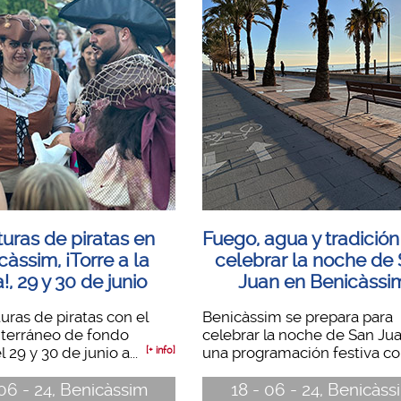
uras de piratas en
Fuego, agua y tradición
càssim, ¡Torre a la
celebrar la noche de
a!, 29 y 30 de junio
Juan en Benicàssi
uras de piratas con el
Benicàssim se prepara para
terráneo de fondo
celebrar la noche de San Ju
 29 y 30 de junio a...
una programación festiva con
[+ info]
06 - 24, Benicàssim
18 - 06 - 24, Benicàss