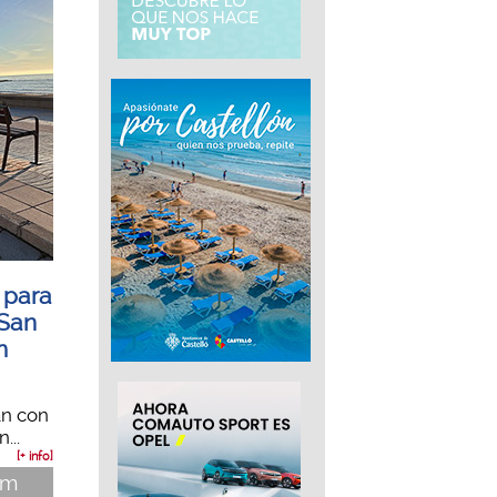
 para
 San
m
an con
...
[+ info]
im