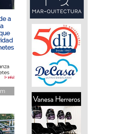
de a
la
 que
ridad
netes
anza
netes
[+ info]
im