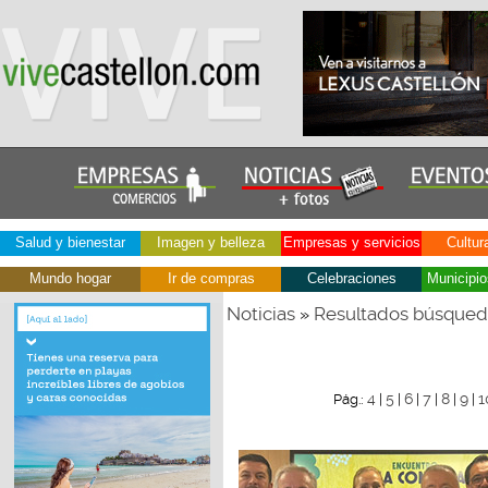
Salud y bienestar
Imagen y belleza
Empresas y servicios
Cultur
Mundo hogar
Ir de compras
Celebraciones
Municipio
Noticias
Resultados búsque
»
4
5
6
7
8
9
1
Pág.:
|
|
|
|
|
|