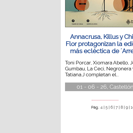
Annacrusa, Killus y Ch
Flor protagonizan la ed
más ecléctica de ´Arre
Toni Porcar, Xiomara Abello, 
Gumbau, La Ceci, Negronera 
Tatiana.J completan el...
01 - 06 - 26, Castelló
4
5
6
7
8
9
1
Pág.:
|
|
|
|
|
|