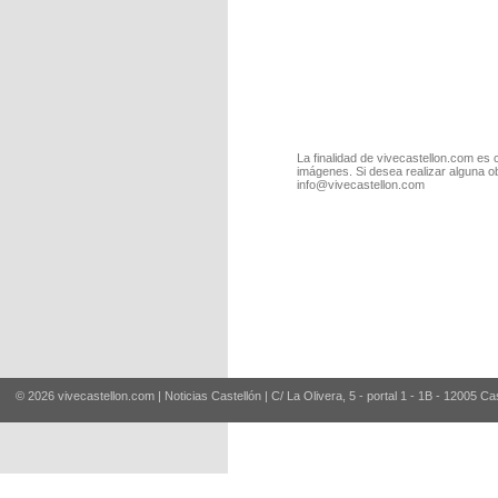
La finalidad de vivecastellon.com es 
imágenes. Si desea realizar alguna o
info@vivecastellon.com
© 2026 vivecastellon.com | Noticias Castellón | C/ La Olivera, 5 - portal 1 - 1B - 12005 Ca