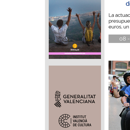
d
La actua
presupues
euros, un 
08 -