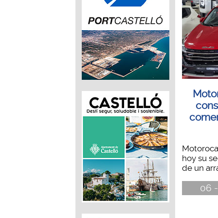
Motor
cons
comer
Motorocas
hoy su s
de un arr
06 -