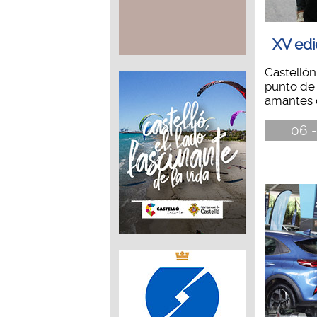
XV edi
Castellón
punto de
amantes d
06 -