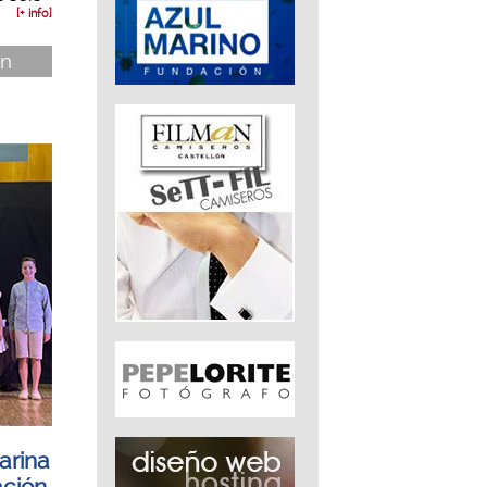
[+ info]
ón
arina
ación