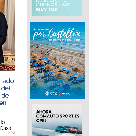
onado
 del
 de
 en
mio
 Casa
[+ info]