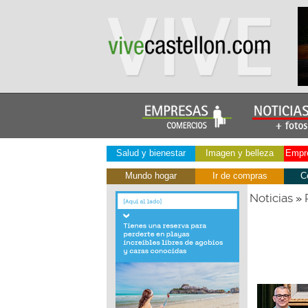
Salud y bienestar
Imagen y belleza
Empre
Mundo hogar
Ir de compras
C
Noticias
»