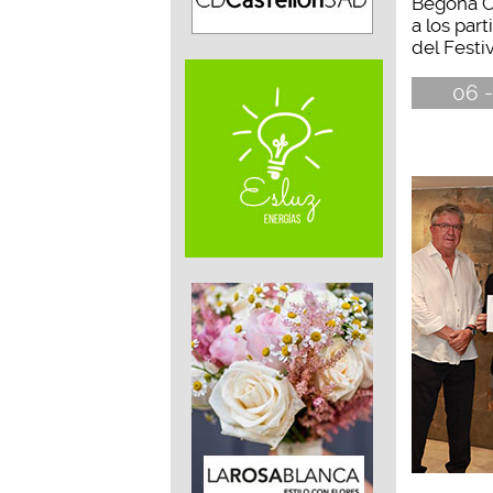
Begoña C
a los part
del Festiva
06 -