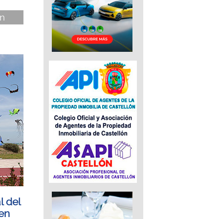
ón
l del
 en