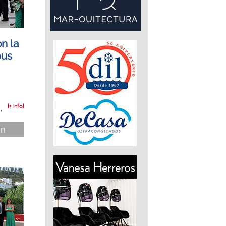
n la
pus
.
[+ info]
ón