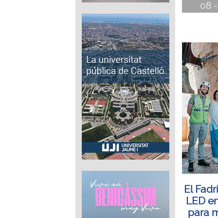
08 -
El Fadr
LED en 
para m