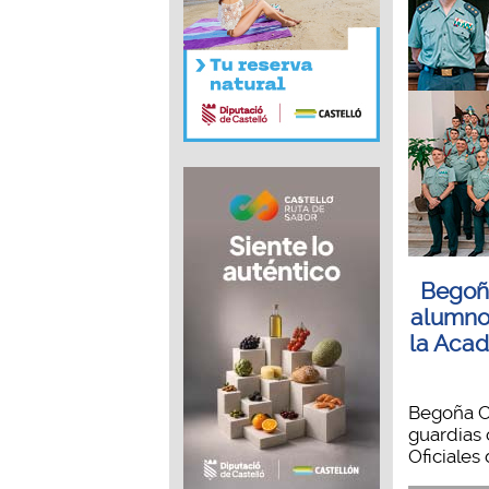
Begoña
alumnos
la Acad
Begoña C
guardias 
Oficiales 