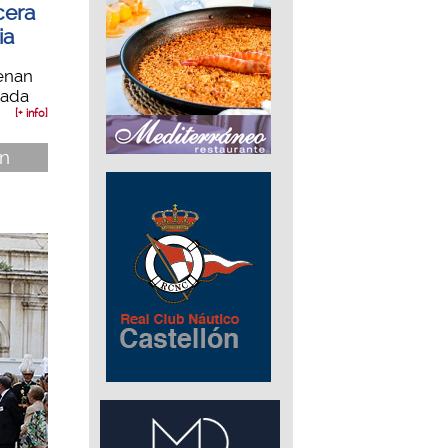
cera
ia
lenan
nada
[+ info]
ón