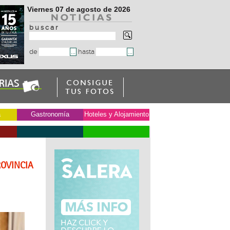
Viernes 07 de agosto de 2026
b u s c a r
de
hasta
a
Gastronomía
Hoteles y Alojamiento
ROVINCIA