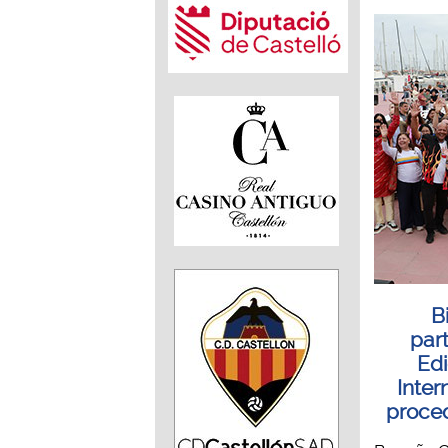
B
part
Edi
Inter
proced