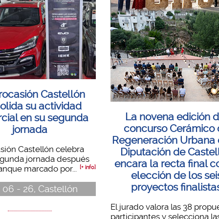
ocasión Castellón
olida su actividad
La novena edición d
cial en su segunda
concurso Cerámico 
jornada
Regeneración Urbana 
ión Castellón celebra
Diputación de Castel
egunda jornada después
encara la recta final c
anque marcado por...
[+ info]
elección de los sei
proyectos finalista
 06 - 26, Castellón
El jurado valora las 38 propu
participantes y selecciona la