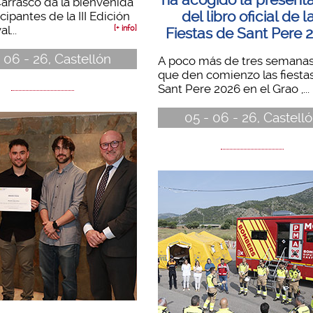
arrasco da la bienvenida
del libro oficial de l
icipantes de la III Edición
l...
[+ info]
Fiestas de Sant Pere 
 06 - 26, Castellón
A poco más de tres semanas
que den comienzo las fiesta
Sant Pere 2026 en el Grao ,...
05 - 06 - 26, Castell