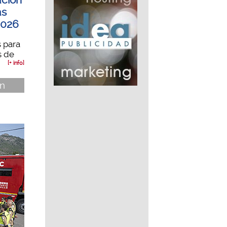
as
2026
 para
s de
[+ info]
ón