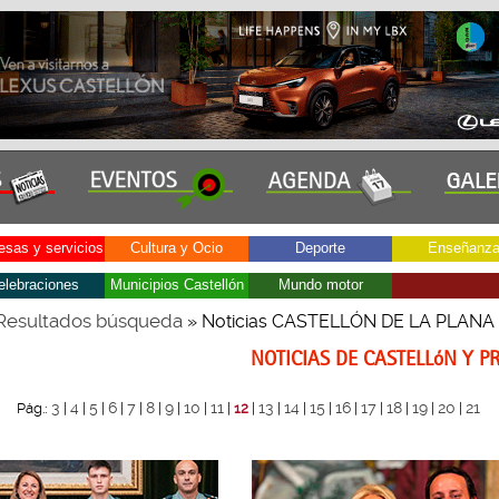
sas y servicios
Cultura y Ocio
Deporte
Enseñanz
elebraciones
Municipios Castellón
Mundo motor
Resultados búsqueda
» Noticias CASTELLÓN DE LA PLANA
NOTICIAS DE CASTELLóN Y P
3
4
5
6
7
8
9
10
11
13
14
15
16
17
18
19
20
21
Pág.:
|
|
|
|
|
|
|
|
|
12
|
|
|
|
|
|
|
|
|