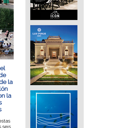
el
de
de la
lón
on la
s
s
estas
s seis