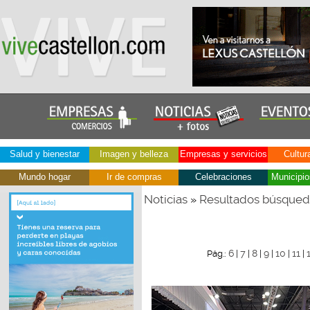
Salud y bienestar
Imagen y belleza
Empresas y servicios
Cultur
Mundo hogar
Ir de compras
Celebraciones
Municipio
Noticias
Resultados búsque
»
6
7
8
9
10
11
Pág.:
|
|
|
|
|
|