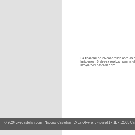
La finalidad de vivecastellon.com es 
imágenes. Si desea realizar alguna o
info@vivecastellon.com
© 2026 vivecastellon.com | Noticias Castellón | C/ La Olivera, 5 - portal 1 - 1B - 12005 Ca