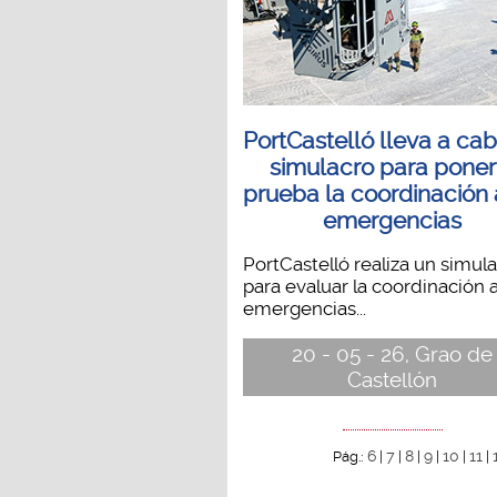
PortCastelló lleva a ca
simulacro para poner
prueba la coordinación
emergencias
PortCastelló realiza un simul
para evaluar la coordinación 
emergencias...
20 - 05 - 26, Grao de
Castellón
6
7
8
9
10
11
Pág.:
|
|
|
|
|
|