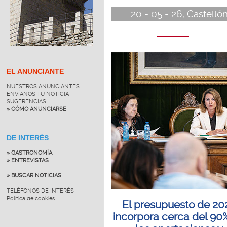
20 - 05 - 26, Castelló
EL ANUNCIANTE
NUESTROS ANUNCIANTES
ENVÍANOS TU NOTICIA
SUGERENCIAS
» CÓMO ANUNCIARSE
DE INTERÉS
» GASTRONOMÍA
» ENTREVISTAS
» BUSCAR NOTICIAS
TELÉFONOS DE INTERÉS
Política de cookies
El presupuesto de 20
incorpora cerca del 90