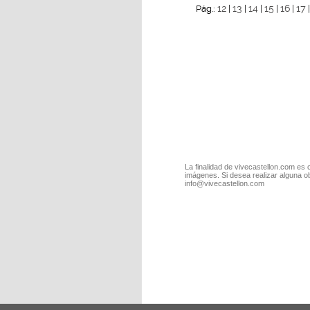
12
13
14
15
16
17
Pág.:
|
|
|
|
|
La finalidad de vivecastellon.com es 
imágenes. Si desea realizar alguna o
info@vivecastellon.com