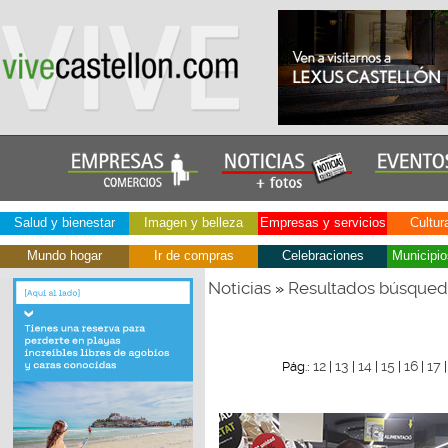
Salud y bienestar
Imagen y belleza
Empresas y servicios
Cultur
Mundo hogar
Ir de compras
Celebraciones
Municipio
Noticias
Resultados búsque
»
12
13
14
15
16
17
Pág.:
|
|
|
|
|