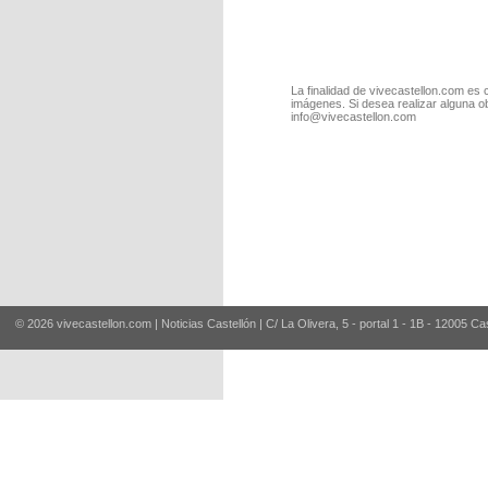
La finalidad de vivecastellon.com es 
imágenes. Si desea realizar alguna o
info@vivecastellon.com
© 2026 vivecastellon.com | Noticias Castellón | C/ La Olivera, 5 - portal 1 - 1B - 12005 Ca