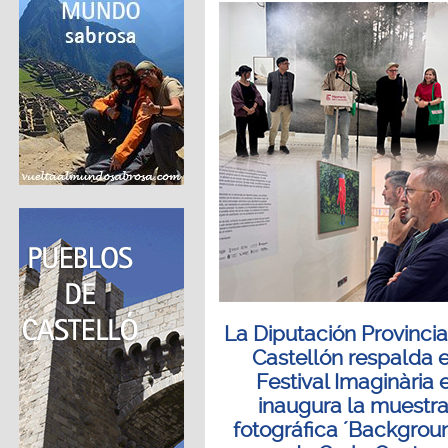
La Diputación Provincia
Castellón respalda e
Festival Imaginària 
inaugura la muestr
fotográfica ´Backgroun