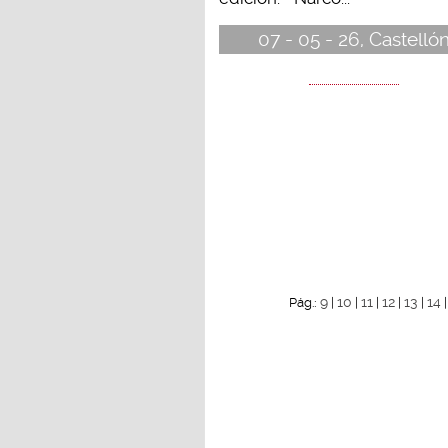
07 - 05 - 26, Castelló
9
10
11
12
13
14
Pág.:
|
|
|
|
|