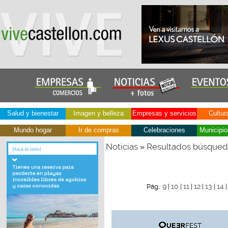
Salud y bienestar
Imagen y belleza
Empresas y servicios
Cultur
Mundo hogar
Ir de compras
Celebraciones
Municipio
Noticias
Resultados búsque
»
9
10
11
12
13
14
Pág.:
|
|
|
|
|