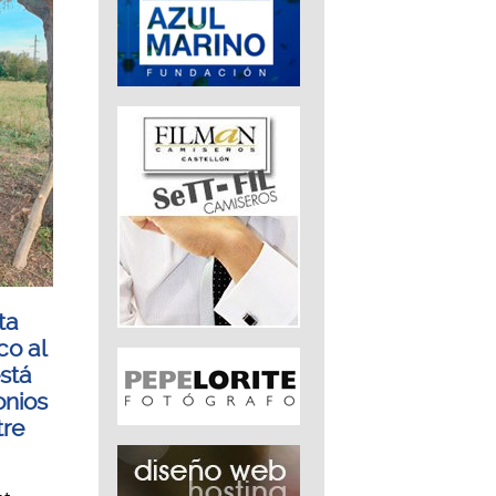
ta
co al
está
onios
tre