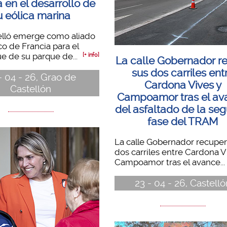
 en el desarrollo de
u eólica marina
elló emerge como aliado
co de Francia para el
e de su parque de...
[+ info]
La calle Gobernador r
sus dos carriles ent
- 04 - 26, Grao de
Cardona Vives y
Castellón
Campoamor tras el av
del asfaltado de la se
fase del TRAM
La calle Gobernador recuper
dos carriles entre Cardona V
Campoamor tras el avance...
23 - 04 - 26, Castelló