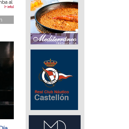
mba al
[+ info]
n
Día