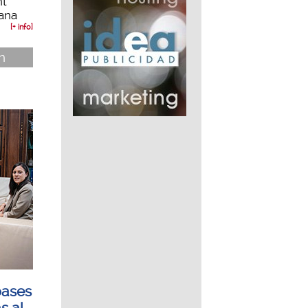
nt
ana
[+ info]
n
bases
s al