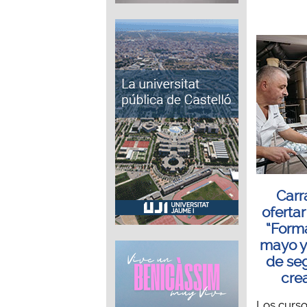
Carr
oferta
“Forma
mayo y 
de seg
cre
Los curso