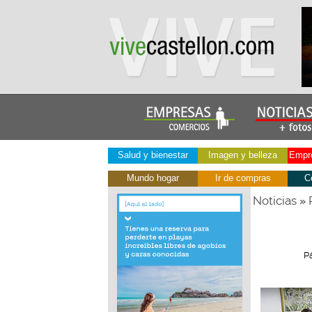
Salud y bienestar
Imagen y belleza
Empre
Mundo hogar
Ir de compras
C
Noticias
»
P