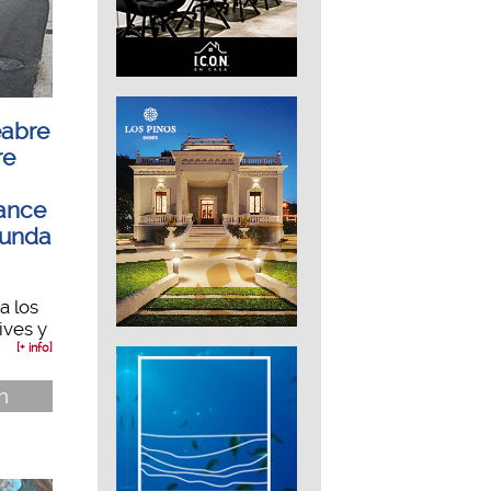
eabre
re
ance
gunda
a los
ives y
[+ info]
n