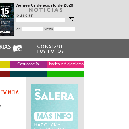
Viernes 07 de agosto de 2026
b u s c a r
de
hasta
a
Gastronomía
Hoteles y Alojamiento
ROVINCIA
31