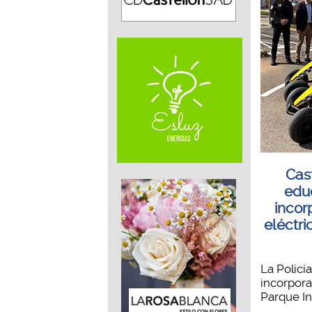
Cast
educ
incor
eléctri
La Policí
incorpora 
Parque Inf