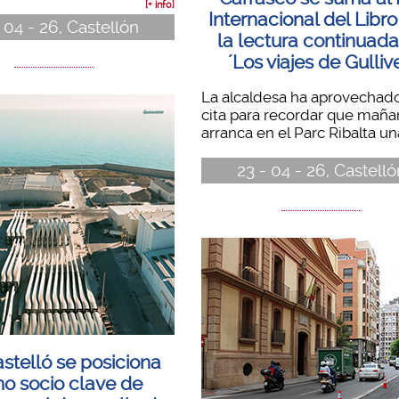
[+ info]
Internacional del Libr
 04 - 26, Castellón
la lectura continuad
´Los viajes de Gullive
La alcaldesa ha aprovechado
cita para recordar que maña
arranca en el Parc Ribalta una
23 - 04 - 26, Castelló
stelló se posiciona
o socio clave de