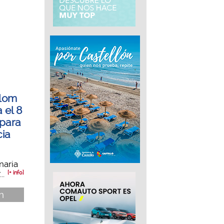
olom
 el 8
 para
cia
naria
..
[+ info]
n