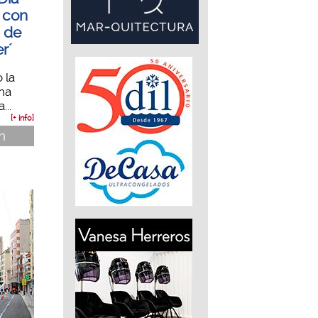
o con
a de
r´
 la
na
...
[+ info]
n