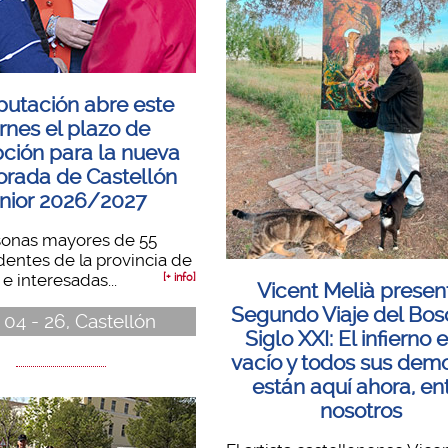
putación abre este
ernes el plazo de
pción para la nueva
rada de Castellón
nior 2026/2027
rsonas mayores de 55
dentes de la provincia de
e interesadas...
[+ info]
Vicent Melià presen
Segundo Viaje del Bos
 04 - 26, Castellón
Siglo XXI: El infierno 
vacío y todos sus dem
están aquí ahora, en
nosotros