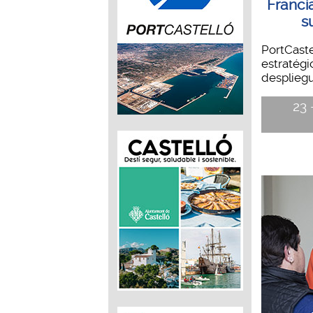
Francia
s
PortCast
estratégi
despliegu
23 