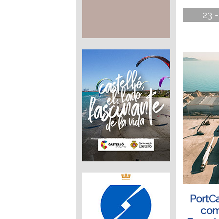
23 -
PortCa
com