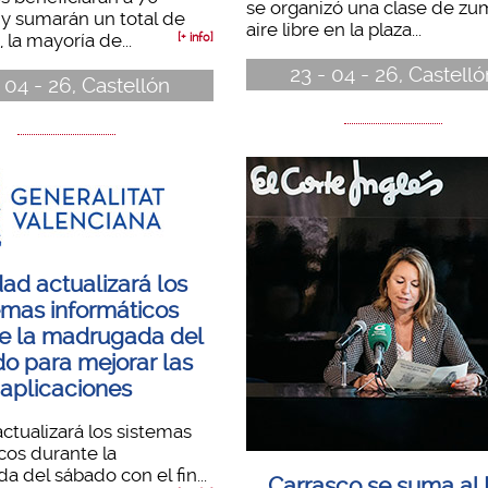
se organizó una clase de zu
y sumarán un total de
aire libre en la plaza...
 la mayoría de...
[+ info]
23 - 04 - 26, Castelló
 04 - 26, Castellón
ad actualizará los
emas informáticos
e la madrugada del
o para mejorar las
aplicaciones
ctualizará los sistemas
cos durante la
 del sábado con el fin...
Carrasco se suma al 