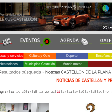
sas y servicios
Cultura y Ocio
Deporte
Enseñanz
elebraciones
Municipios Castellón
Mundo motor
Resultados búsqueda
» Noticias CASTELLÓN DE LA PLANA
NOTICIAS DE CASTELLóN Y P
13
14
15
16
17
18
19
20
21
23
24
25
26
27
28
29
30
ág.:
|
|
|
|
|
|
|
|
|
22
|
|
|
|
|
|
|
|
|