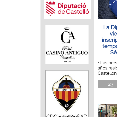
La Di
vi
inscri
tempo
Sé
• Las pe
años resi
Castellón 
23 -