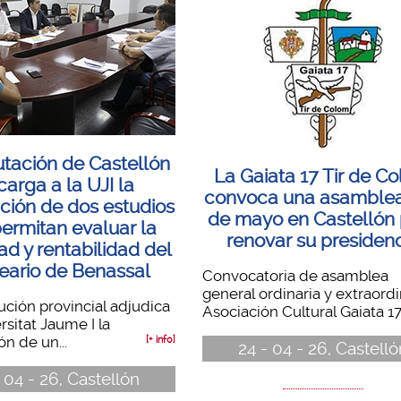
utación de Castellón
La Gaiata 17 Tir de C
carga a la UJI la
convoca una asamblea
ción de dos estudios
de mayo en Castellón
ermitan evaluar la
renovar su presiden
dad y rentabilidad del
eario de Benassal
Convocatoria de asamblea
general ordinaria y extraordi
tución provincial adjudica
Asociación Cultural Gaiata 17.
rsitat Jaume I la
ón de un...
[+ info]
24 - 04 - 26, Castelló
 04 - 26, Castellón