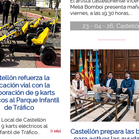
El artista castellonense Vice
Meliá Bomboí presenta mañ
viernes, a las 19.30 horas,...
23 - 04 - 26, Castelló
ellón refuerza la
ación vial con la
poración de 9 karts
cos al Parque Infantil
de Tráfico
a Local de Castellón
9 karts eléctricos al
Castellón prepara las 
antil de Tráfico...
[+ info]
para activar las ayuda