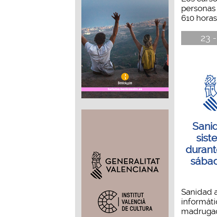
personas 
610 horas,
23 -
Sanid
sist
durant
sábad
Sanidad a
informáti
madrugada