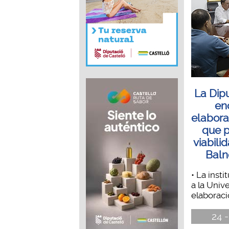
La Dip
en
elabora
que p
viabili
Baln
• La insti
a la Unive
elaboraci
24 -