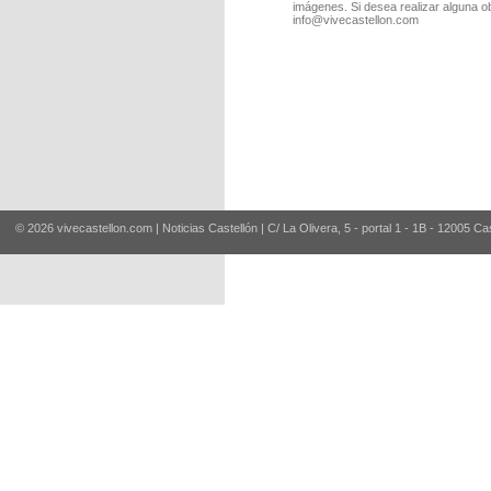
imágenes. Si desea realizar alguna o
info@vivecastellon.com
© 2026 vivecastellon.com | Noticias Castellón | C/ La Olivera, 5 - portal 1 - 1B - 12005 Ca