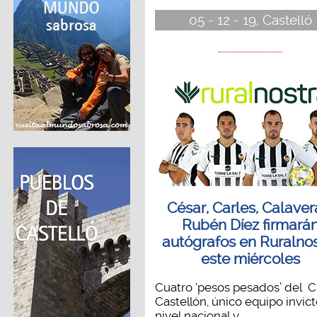
05 - 12 - 19, Castelló
César, Carles, Calaver
Rubén Díez firmará
autógrafos en Ruralno
este miércoles
Cuatro ‘pesos pesados’ del 
Castellón, único equipo invict
nivel nacional y...