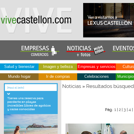
Salud y bienestar
Imagen y belleza
Empresas y servicios
Cultur
Mundo hogar
Ir de compras
Celebraciones
Municipio
Noticias
Resultados búsque
»
1
2
3
4
Pág.:
|
|
|
|