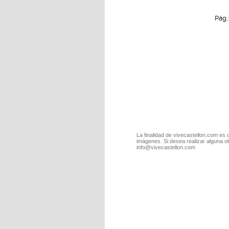
Pág.
La finalidad de vivecastellon.com es 
imágenes. Si desea realizar alguna o
info@vivecastellon.com