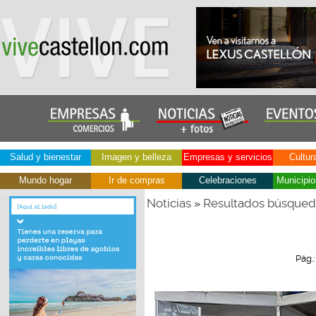
Salud y bienestar
Imagen y belleza
Empresas y servicios
Cultur
Mundo hogar
Ir de compras
Celebraciones
Municipio
Noticias
Resultados búsque
»
Pág.