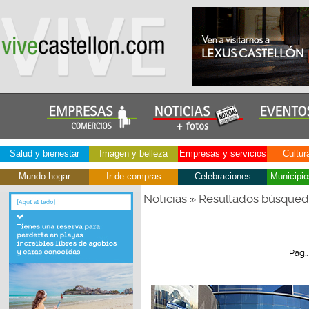
Salud y bienestar
Imagen y belleza
Empresas y servicios
Cultur
Mundo hogar
Ir de compras
Celebraciones
Municipio
Noticias
Resultados búsque
»
Pág.