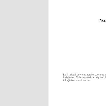
Pág.
La finalidad de vivecastellon.com es 
imágenes. Si desea realizar alguna o
info@vivecastellon.com