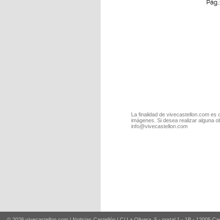
Pág.
La finalidad de vivecastellon.com es 
imágenes. Si desea realizar alguna o
info@vivecastellon.com
© 2026 vivecastellon.com | Noticias Castellón | C/ La Olivera, 5 - portal 1 - 1B - 12005 Ca