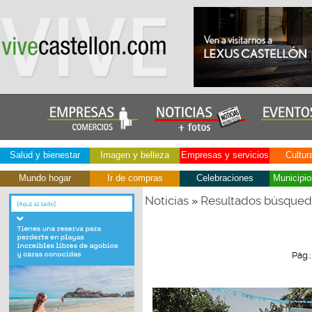
Salud y bienestar
Imagen y belleza
Empresas y servicios
Cultur
Mundo hogar
Ir de compras
Celebraciones
Municipio
Noticias
Resultados búsque
»
Pág.