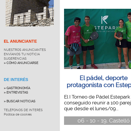
EL ANUNCIANTE
NUESTROS ANUNCIANTES
ENVÍANOS TU NOTICIA
SUGERENCIAS
» CÓMO ANUNCIARSE
El pádel, deporte
DE INTERÉS
protagonista con Este
» GASTRONOMÍA
» ENTREVISTAS
El I Torneo de Pádel Estepark
» BUSCAR NOTICIAS
conseguido reunir a 100 pare
que desde el lunes/09...
TELÉFONOS DE INTERÉS
Política de cookies
06 - 10 - 19, Castelló