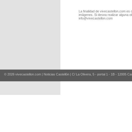
La finalidad de vivecastellon.com es 
imágenes. Si desea realizar alguna o
info@vivecastellon.com
© 2026 vivecastellon.com | Noticias Castellón | C/ La Olivera, 5 - portal 1 - 1B - 12005 Ca