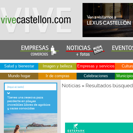
Salud y bienestar
Imagen y belleza
Empresas y servicios
Cultur
Mundo hogar
Ir de compras
Celebraciones
Municipio
Noticias
Resultados búsque
»