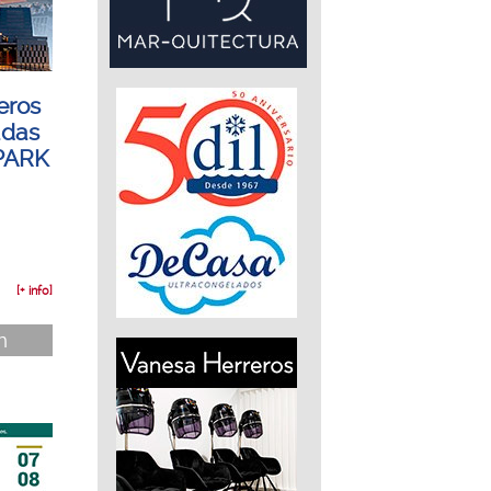
eros
adas
EPARK
[+ info]
n