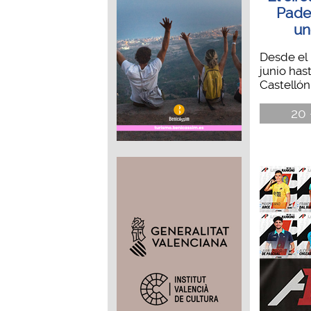
Padel
un
Desde el 
junio has
Castellón 
20 