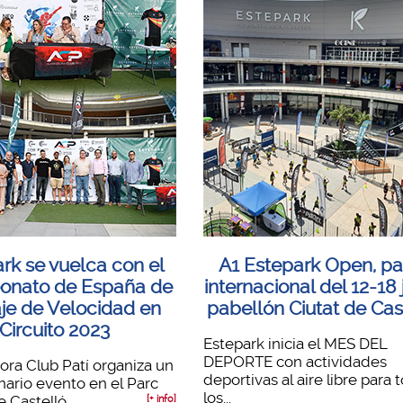
rk se vuelca con el
A1 Estepark Open, p
nato de España de
internacional del 12-18 
aje de Velocidad en
pabellón Ciutat de Cas
Circuito 2023
Estepark inicia el MES DEL
DEPORTE con actividades
ora Club Patí organiza un
deportivas al aire libre para 
nario evento en el Parc
los...
e Castelló...
[+ info]