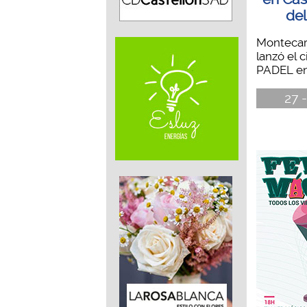
del
Montecarl
lanzó el c
PADEL en 
27 -