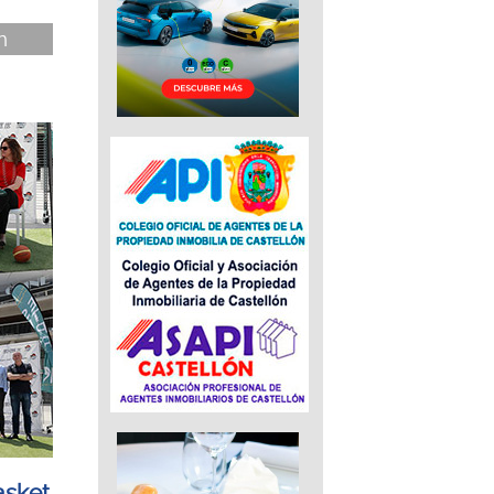
n
asket