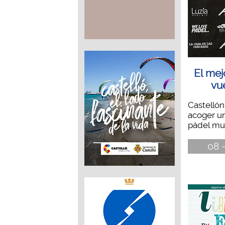
El mej
vu
Castellón
acoger u
pádel mun
08 -