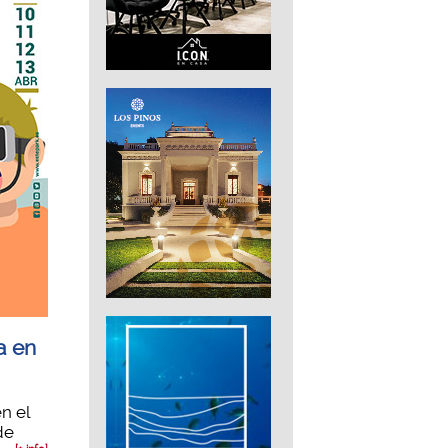
a en
n el
de