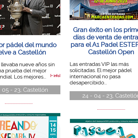
Gran éxito en los prim
días de venta de entr
para el A1 Padel EST
or pádel del mundo
Castellón Open
elve a Castellón
Las entradas VIP las más
 llevaba nueve años sin
solicitadas. El mejor pádel
na prueba del mejor
internacional no pasa
dial. Los mejores...
[+ info]
desapercibido...
 05 - 23, Castellón
24 - 04 - 23, Castelló