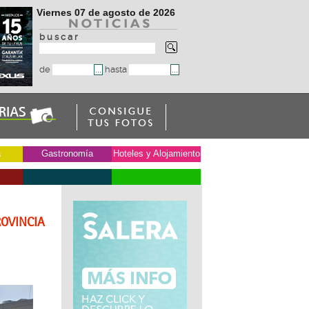
Viernes 07 de agosto de 2026
b u s c a r
de
hasta
a
Gastronomía
Hoteles y Alojamiento
ROVINCIA