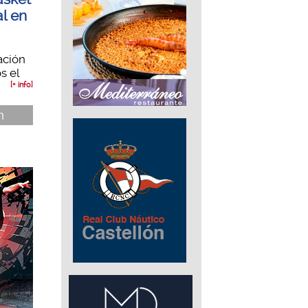
al en
ación
s el
[+ info]
n