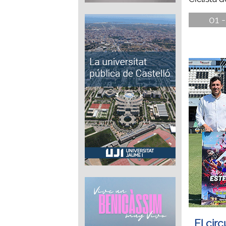
01 -
El circ