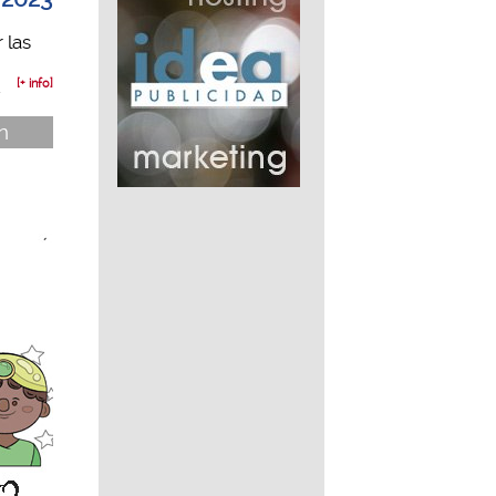
 las
.
[+ info]
n