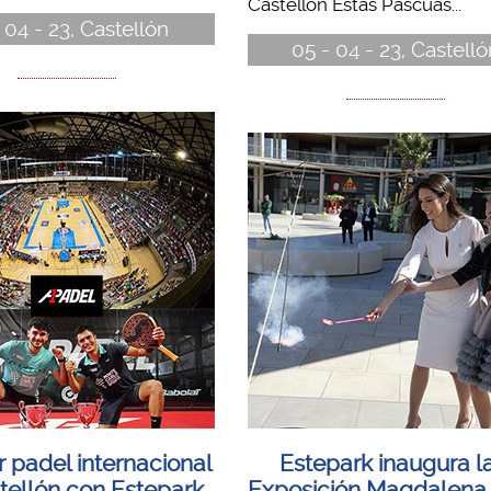
Castellón Estas Pascuas...
- 04 - 23, Castellón
05 - 04 - 23, Castelló
r padel internacional
Estepark inaugura la
tellón con Estepark
Exposición Magdalena