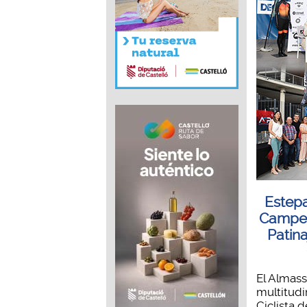
Estepa
Campeo
Patin
El Almass
multitudi
Ciclista d