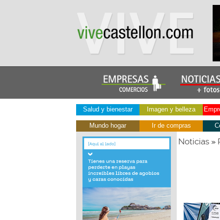
Salud y bienestar
Imagen y belleza
Empre
Mundo hogar
Ir de compras
C
Noticias
»