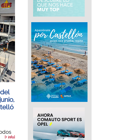
adel
junio,
telló
todos
[+ info]