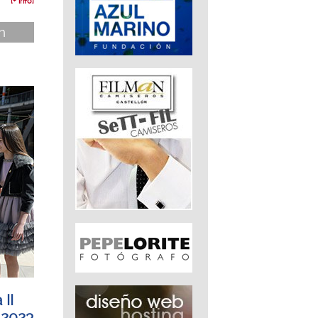
[+ info]
n
 II
 2023