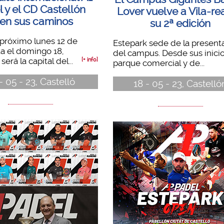
 y el CD Castellón
Lover vuelve a Vila-re
en sus caminos
su 2ª edición
próximo lunes 12 de
Estepark sede de la present
ta el domingo 18,
del campus. Desde sus inicio
será la capital del...
[+ info]
parque comercial y de...
- 05 - 23, Castelló
18 - 05 - 23, Castelló