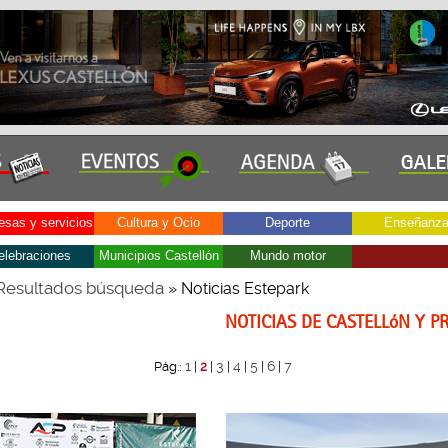
sas y servicios
Cultura y Ocio
Deporte
Enseñanz
elebraciones
Municipios Castellón
Mundo motor
Resultados búsqueda
» Noticias Estepark
NOTICIAS DE CASTELLóN Y P
1
3
4
5
6
7
Pág.:
|
2
|
|
|
|
|