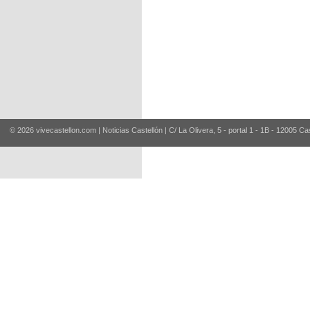
© 2026 vivecastellon.com | Noticias Castellón | C/ La Olivera, 5 - portal 1 - 1B - 12005 Ca