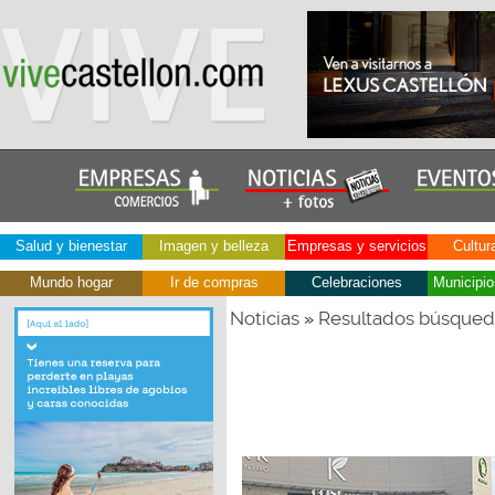
Salud y bienestar
Imagen y belleza
Empresas y servicios
Cultur
Mundo hogar
Ir de compras
Celebraciones
Municipio
Noticias
Resultados búsque
»