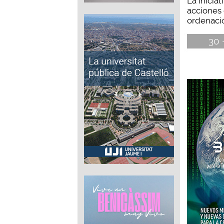
La iniciat
acciones 
ordenación
30 