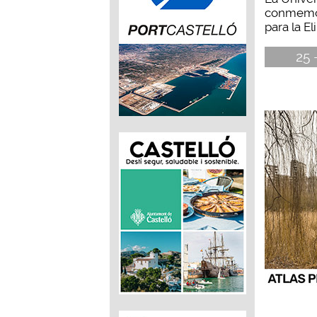
conmemor
para la El
25 