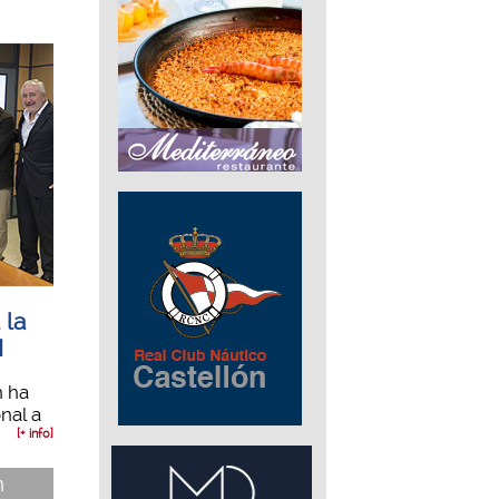
 la
I
n ha
onal a
[+ info]
n