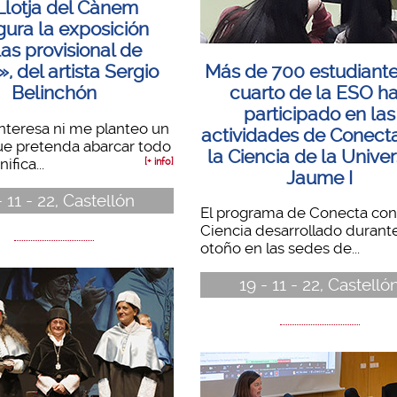
Llotja del Cànem
gura la exposición
as provisional de
Más de 700 estudiant
», del artista Sergio
cuarto de la ESO h
Belinchón
participado en las
nteresa ni me planteo un
actividades de Conect
ue pretenda abarcar todo
la Ciencia de la Univer
ifica...
[+ info]
Jaume I
- 11 - 22, Castellón
El programa de Conecta con
Ciencia desarrollado durante
otoño en las sedes de...
19 - 11 - 22, Castelló