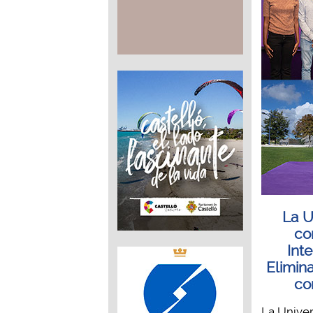
La U
co
Int
Elimina
co
La Univer