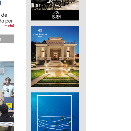
I
a de
da por
[+ info]
n