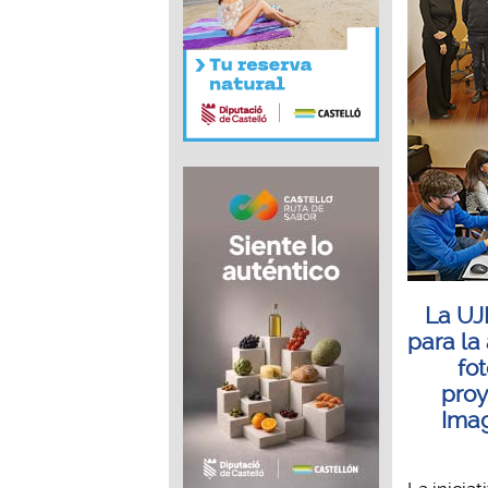
La UJ
para la
fo
proy
Imag