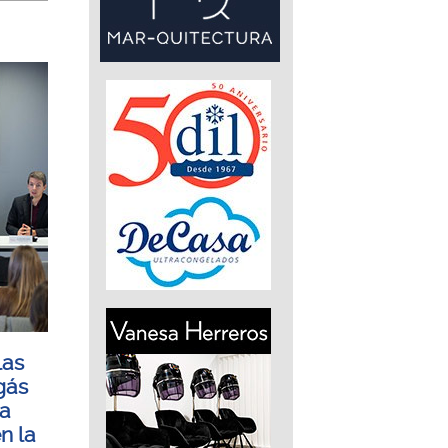
las
gás
ia
n la