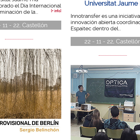
Universitat Jaume 
ado el Día Internacional
iminación de la...
[+ info]
Innotransfer es una iniciativ
innovación abierta coordina
- 11 - 22, Castellón
Espaitec dentro del...
22 - 11 - 22, Castelló