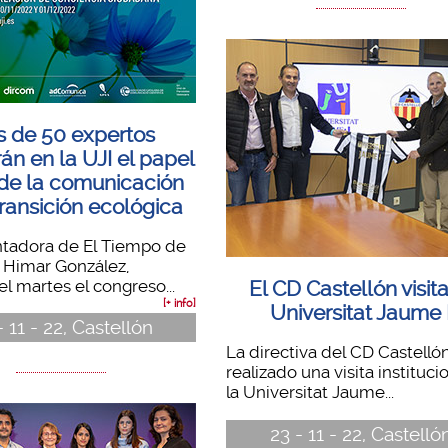
 de 50 expertos
rán en la UJI el papel
de la comunicación
transición ecológica
ntadora de El Tiempo de
 Himar González,
el martes el congreso...
El CD Castellón visita
[+ info]
Universitat Jaume 
- 11 - 22, Castellón
La directiva del CD Castelló
realizado una visita instituci
la Universitat Jaume...
23 - 11 - 22, Castelló