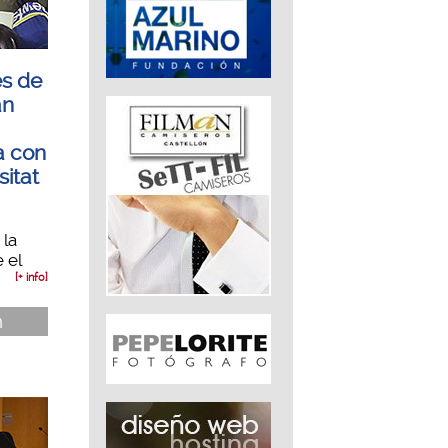
es de
an
a con
sitat
 la
 el
[+ info]
n