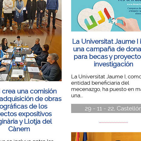
La Universitat Jaume I i
una campaña de dona
para becas y proyecto
investigación
La Universitat Jaume I, com
entidad beneficiaria del
mecenazgo, ha puesto en m
I crea una comisión
una...
 adquisición de obras
tográficas de los
29 - 11 - 22, Castelló
ectos expositivos
inària y Llotja del
Cànem