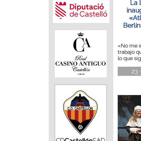
La 
inau
«Atl
Berlín
«No me i
trabajo q
lo que sign
23 