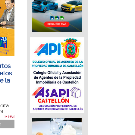
rtos
retos
e la
cita
...
[+ info]
n