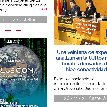
iva se incluye entre las
de gobierno dirigidas a la
 y...
[+ info]
- 11 - 22, Castellón
Una veintena de expe
analizan en la UJI los 
laborales derivados d
hiperconectividad
Expertos nacionales e
internacionales se han dado 
en la Universitat Jaume I en el
26 - 11 - 22, Castelló