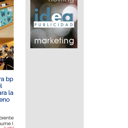
ra bp
l
ra la
geno
biente
Jaume I