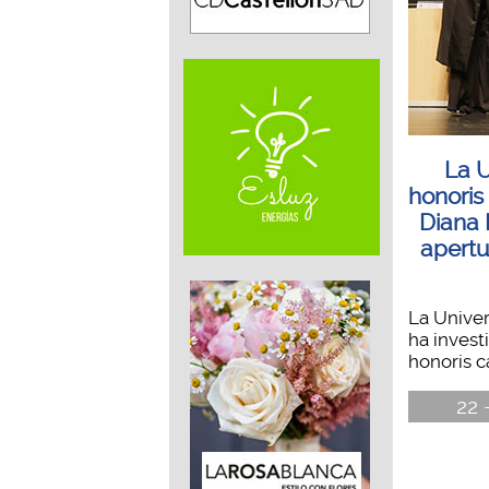
La U
honoris
Diana 
apertu
La Univer
ha inves
honoris ca
22 