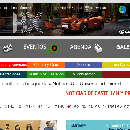
sas y servicios
Cultura y Ocio
Deporte
Enseñanz
elebraciones
Municipios Castellón
Mundo motor
Resultados búsqueda
» Noticias UJI, Universidad Jaime I
NOTICIAS DE CASTELLóN Y P
40
41
42
43
44
45
46
47
48
50
51
52
53
54
55
56
57
.:
|
|
|
|
|
|
|
|
|
49
|
|
|
|
|
|
|
|