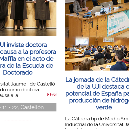
JI inviste doctora
 causa a la profesora
Maffía en el acto de
ra de la Escuela de
Doctorado
La jornada de la Cáted
sitat Jaume I de Castelló
de la UJI destaca e
tido como doctora
potencial de España pa
usa a la...
[+ info]
producción de hidró
verde
- 11 - 22, Castellón
La Cátedra bp de Medio Am
Industrial de la Universitat 