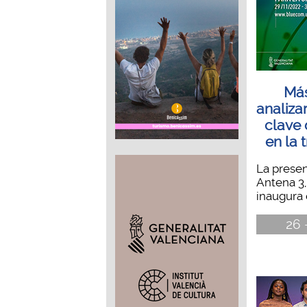
Más
analiza
clave 
en la 
La prese
Antena 3,
inaugura 
26 