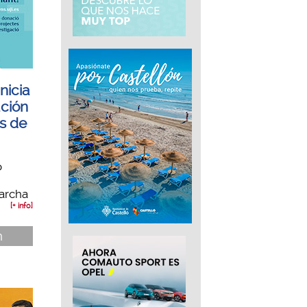
nicia
ción
s de
o
archa
[+ info]
n