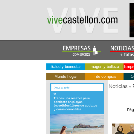
Salud y bienestar
Imagen y belleza
Empre
Mundo hogar
Ir de compras
C
Noticias
»
Pág