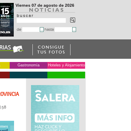
Viernes 07 de agosto de 2026
b u s c a r
de
hasta
a
Gastronomía
Hoteles y Alojamiento
ROVINCIA
58
|