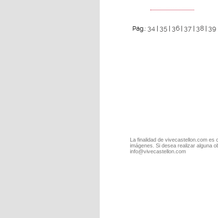
34
35
36
37
38
39
Pág.:
|
|
|
|
|
La finalidad de vivecastellon.com es 
imágenes. Si desea realizar alguna o
info@vivecastellon.com