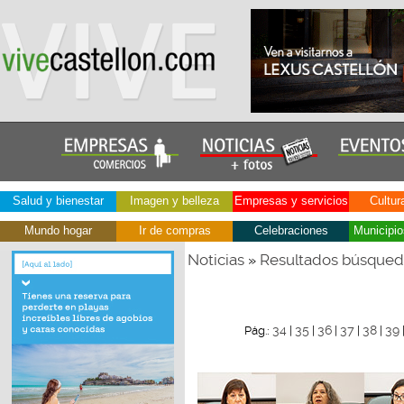
Salud y bienestar
Imagen y belleza
Empresas y servicios
Cultur
Mundo hogar
Ir de compras
Celebraciones
Municipio
Noticias
Resultados búsque
»
34
35
36
37
38
39
Pág.:
|
|
|
|
|