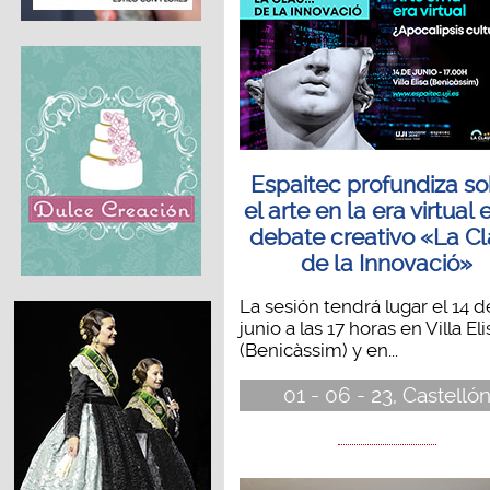
Espaitec profundiza s
el arte en la era virtual 
debate creativo «La C
de la Innovació»
La sesión tendrá lugar el 14 d
junio a las 17 horas en Villa Eli
(Benicàssim) y en...
01 - 06 - 23, Castelló