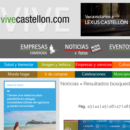
Salud y bienestar
Imagen y belleza
Empresas y servicios
Cultur
Mundo hogar
Ir de compras
Celebraciones
Municipio
Noticias
Resultados búsque
»
43
44
45
46
47
48
Pág.:
|
|
|
|
|