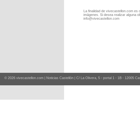
La finalidad de vivecastellon.com es 
imágenes. Si desea realizar alguna o
info@vivecastellon.com
© 2026 vivecastellon.com | Noticias Castellón | C/ La Olivera, 5 - portal 1 - 1B - 12005 Ca