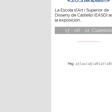
«S.O.S.tenibles!!!»
La Escola d’Art i Superior de
Disseny de Castelló (EASD) 
la exposición...
17 - 06 - 22, Csatellón
43
44
45
46
47
48
Pág.:
|
|
|
|
|