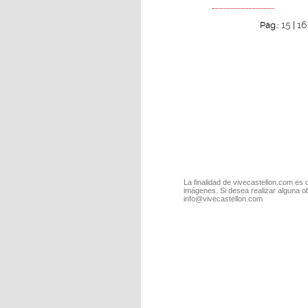
15
16
Pág.:
|
La finalidad de vivecastellon.com es 
imágenes. Si desea realizar alguna o
info@vivecastellon.com