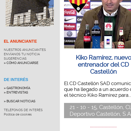
EL ANUNCIANTE
NUESTROS ANUNCIANTES
ENVÍANOS TU NOTICIA
Kiko Ramírez, nuev
SUGERENCIAS
» CÓMO ANUNCIARSE
entrenador del CD
Castellón
DE INTERÉS
El CD Castellón SAD comuni
que ha llegado a un acuerdo
» GASTRONOMÍA
» ENTREVISTAS
el técnico Kiko Ramírez para...
» BUSCAR NOTICIAS
21 - 10 - 15, Castellón, C
TELÉFONOS DE INTERÉS
Deportivo Castellón, S.A
Política de cookies