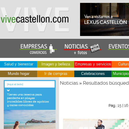
Salud y bienestar
Imagen y belleza
Empresas y servicios
Cultur
Mundo hogar
Ir de compras
Celebraciones
Municipio
Noticias
Resultados búsque
»
15
16
Pág.:
|