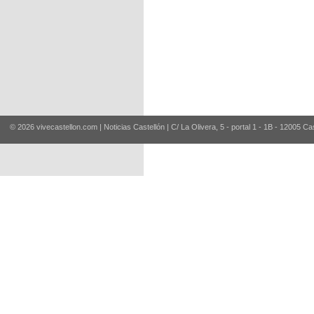
© 2026 vivecastellon.com | Noticias Castellón | C/ La Olivera, 5 - portal 1 - 1B - 12005 Ca