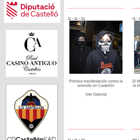
11 - 11 - 23
11 - 
Primera manifestación contra la
El M
amnistía en Castellón
la o
[Ver Galería]
11 - 11 - 23
09 - 