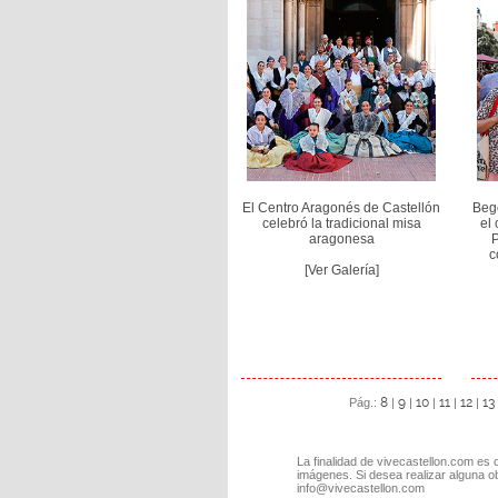
El Centro Aragonés de Castellón
Beg
celebró la tradicional misa
el
aragonesa
P
c
[Ver Galería]
8
9
10
11
12
13
Pág.:
|
|
|
|
|
La finalidad de vivecastellon.com es 
imágenes. Si desea realizar alguna o
info@vivecastellon.com