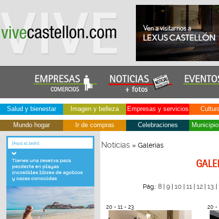
Salud y bienestar
Imagen y belleza
Empresas y servicios
Cultur
Mundo hogar
Ir de compras
Celebraciones
Municipio
Noticias
» Galerias
GALE
8
9
10
11
12
13
Pág.:
|
|
|
|
|
|
20 - 11 - 23
20 - 