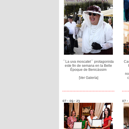
´´La uva moscatel´´ protagonista
Cas
este fin de semana en la Belle
Époque de Benicàssim
no
[Ver Galería]
c
07 - 09 - 23
07 -