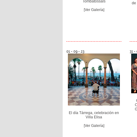
´Tombatossals´
de 
[Ver Galería]
01 - 09 - 23
31 -
C
G
El día Tárrega, celebración en
Villa Elisa
[Ver Galería]