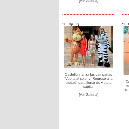
[Ver Galería]
12 - 09 - 23
11 - 
Castellón lanza las campañas
´Vuelta al cole´ y ´Regreso a la
Ca
ciudad´ para llenar de vida la
m
capital
ci
[Ver Galería]