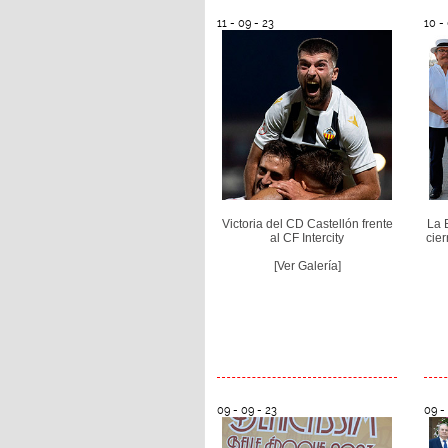
11 - 09 - 23
10 -
Victoria del CD Castellón frente
La 
al CF Intercity
cier
[Ver Galería]
09 - 09 - 23
09 -