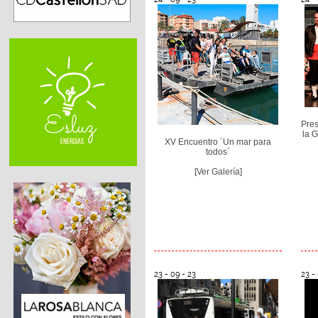
Pres
la G
XV Encuentro ´Un mar para
todos´
[Ver Galería]
23 - 09 - 23
23 -