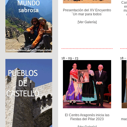
Cas
e
Presentación del XV Encuentro
ma
´Un mar para todos´
[Ver Galería]
18 - 09 - 23
18 -
El Centro Aragonés inicia las
Fiestas del Pilar 2023
mad
[Ver Galería]