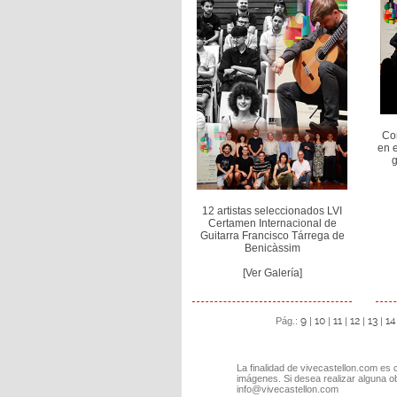
Con
en 
g
12 artistas seleccionados LVI
Certamen Internacional de
Guitarra Francisco Tárrega de
Benicàssim
[Ver Galería]
9
10
11
12
13
14
Pág.:
|
|
|
|
|
La finalidad de vivecastellon.com es 
imágenes. Si desea realizar alguna o
info@vivecastellon.com