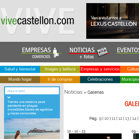
Salud y bienestar
Imagen y belleza
Empresas y servicios
Cultur
Mundo hogar
Ir de compras
Celebraciones
Municipio
Noticias
» Galerias
GALE
9
10
11
12
13
14
Pág.:
|
|
|
|
|
10 - 10 - 23
09 -