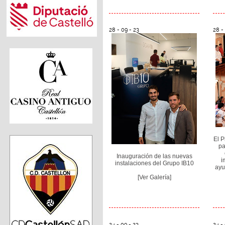
28 - 09 - 23
28 -
El 
pa
Inauguración de las nuevas
i
instalaciones del Grupo IB10
ayu
[Ver Galería]
24 - 09 - 23
24 -