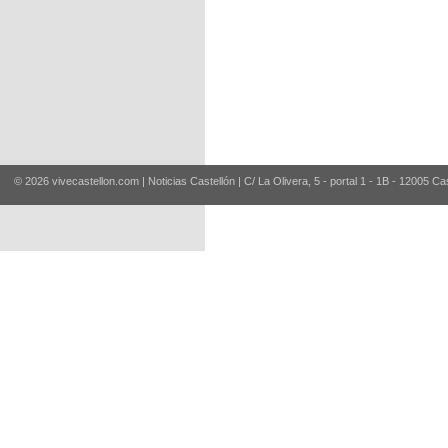
© 2026 vivecastellon.com | Noticias Castellón | C/ La Olivera, 5 - portal 1 - 1B - 12005 Ca