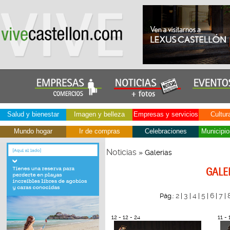
Salud y bienestar
Imagen y belleza
Empresas y servicios
Cultur
Mundo hogar
Ir de compras
Celebraciones
Municipio
Noticias
» Galerias
GALE
2
3
4
5
6
7
Pág.:
|
|
|
|
|
|
12 - 12 - 24
11 - 