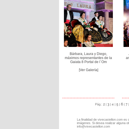
Bárbara, Laura y Diego,
máximos representantes de la
an
Gaiata 8 Portal de l´Om
[Ver Galería]
2
3
4
5
6
7
Pág.:
|
|
|
|
|
La finalidad de vivecastellon.com es 
imágenes. Si desea realizar alguna o
info@vivecastellon.com