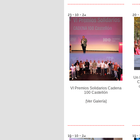
23 - 10 - 24
20 -
Un 
C
VI Premios Solidarios Cadena
100 Castellón
[Ver Galería]
19 - 10 - 24
19 - 