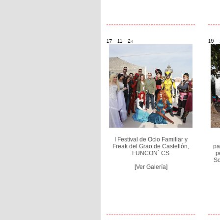
17 - 11 - 24
16 - 
I Festival de Ocio Familiar y
Freak del Grao de Castellón,
pa
FUNCON´ CS
p
So
[Ver Galería]