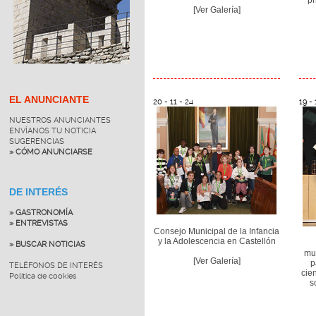
[Ver Galería]
EL ANUNCIANTE
20 - 11 - 24
19 - 
NUESTROS ANUNCIANTES
ENVÍANOS TU NOTICIA
SUGERENCIAS
» CÓMO ANUNCIARSE
DE INTERÉS
» GASTRONOMÍA
» ENTREVISTAS
Consejo Municipal de la Infancia
y la Adolescencia en Castellón
» BUSCAR NOTICIAS
mul
[Ver Galería]
p
TELÉFONOS DE INTERÉS
cien
Política de cookies
s