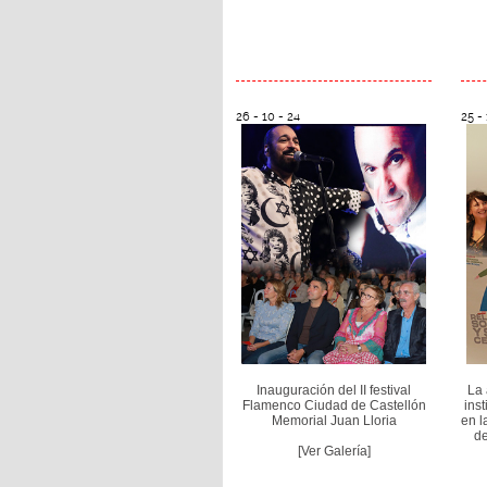
26 - 10 - 24
25 - 
Inauguración del II festival
La 
Flamenco Ciudad de Castellón
ins
Memorial Juan Lloria
en l
de
[Ver Galería]