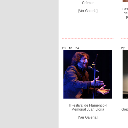
Crémor
Cast
[Ver Galería]
de
p
28 - 10 - 24
27 - 
II Festival de Flamenco-I
Memorial Juan Lloria
Goic
[Ver Galería]