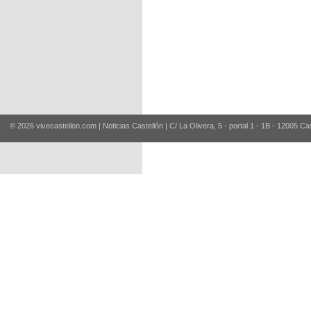
© 2026 vivecastellon.com | Noticias Castellón | C/ La Olivera, 5 - portal 1 - 1B - 12005 Ca