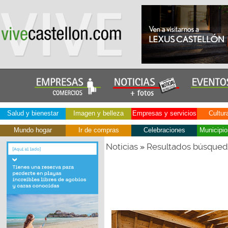
Salud y bienestar
Imagen y belleza
Empresas y servicios
Cultur
Mundo hogar
Ir de compras
Celebraciones
Municipio
Noticias
Resultados búsque
»