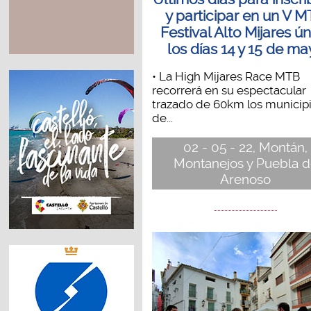
y participar en un V 
Festival Alto Mijares ú
los días 14 y 15 de m
• La High Mijares Race MTB
recorrerá en su espectacular
trazado de 60km los municip
de...
02 - 05 - 22, Montán,
Montanejos y Puebla 
Arenoso