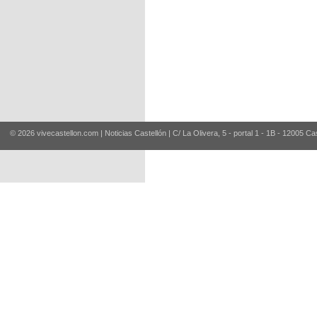
© 2026 vivecastellon.com | Noticias Castellón | C/ La Olivera, 5 - portal 1 - 1B - 12005 Ca