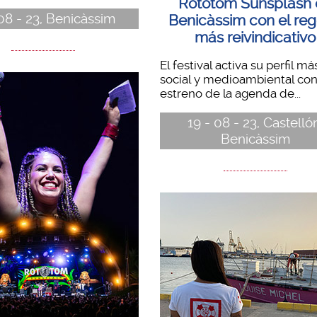
Rototom Sunsplash 
 08 - 23, Benicàssim
Benicàssim con el re
más reivindicativo
El festival activa su perfil má
social y medioambiental con
estreno de la agenda de...
19 - 08 - 23, Castelló
Benicàssim