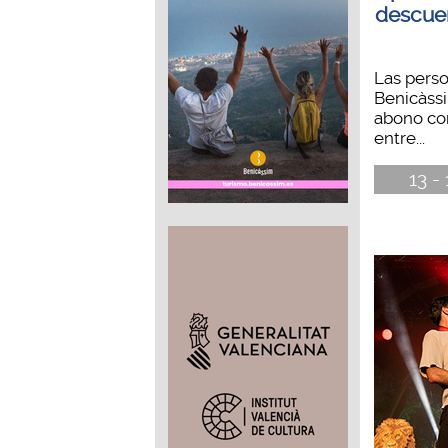
descuen
Las pers
Benicàssi
abono co
entre...
13 -