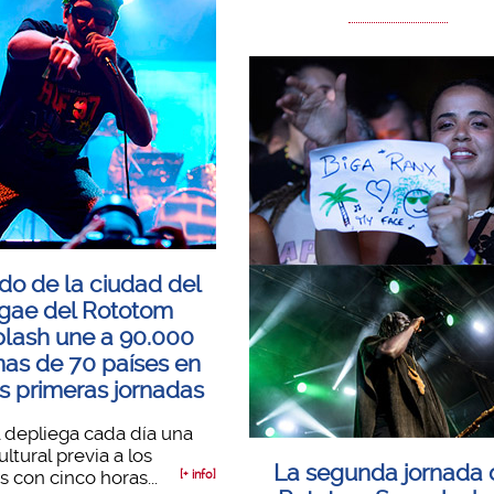
ido de la ciudad del
gae del Rototom
lash une a 90.000
nas de 70 países en
es primeras jornadas
al depliega cada día una
ltural previa a los
La segunda jornada 
s con cinco horas...
[+ info]