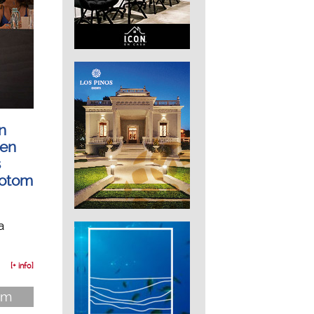
n
 en
s
totom
a
[+ info]
im