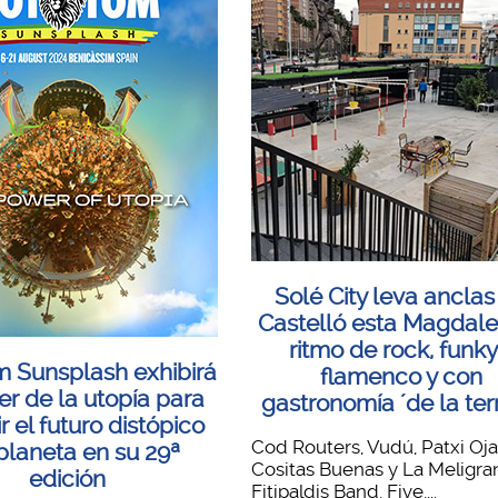
Solé City leva anclas
Castelló esta Magdal
ritmo de rock, funky
 Sunsplash exhibirá
flamenco y con
er de la utopía para
gastronomía ´de la ter
ir el futuro distópico
Cod Routers, Vudú, Patxi Oja
planeta en su 29ª
Cositas Buenas y La Meligra
edición
Fitipaldis Band, Five,...