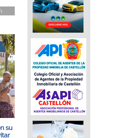
n
n su
itar