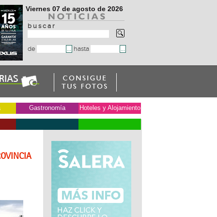
Viernes 07 de agosto de 2026
b u s c a r
de
hasta
a
Gastronomía
Hoteles y Alojamiento
ROVINCIA