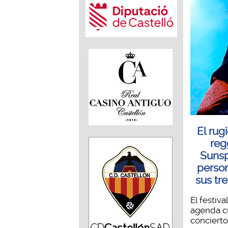
El rug
reg
Sunsp
perso
sus tr
El festiv
agenda cu
concierto