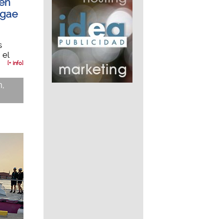
en
ggae
s
 el
[+ info]
n,