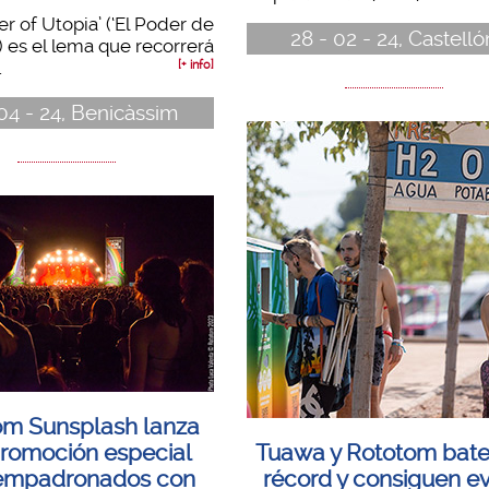
r of Utopia’ (‘El Poder de
28 - 02 - 24, Castelló
’) es el lema que recorrerá
.
[+ info]
 04 - 24, Benicàssim
om Sunsplash lanza
romoción especial
Tuawa y Rototom bate
empadronados con
récord y consiguen ev