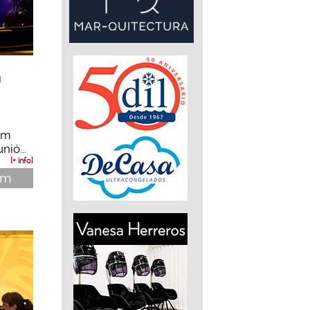
m
om
ió...
[+ info]
im