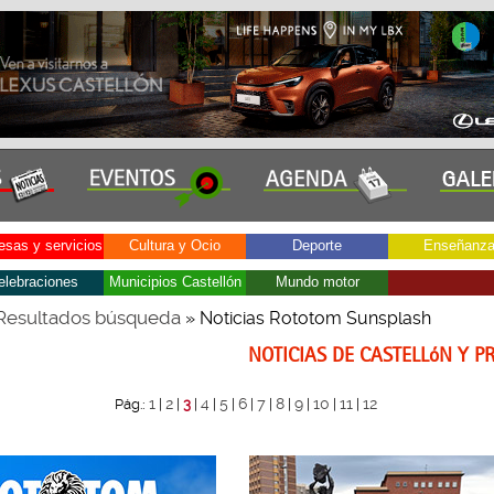
sas y servicios
Cultura y Ocio
Deporte
Enseñanz
elebraciones
Municipios Castellón
Mundo motor
Resultados búsqueda
» Noticias Rototom Sunsplash
NOTICIAS DE CASTELLóN Y P
1
2
4
5
6
7
8
9
10
11
12
Pág.:
|
|
3
|
|
|
|
|
|
|
|
|