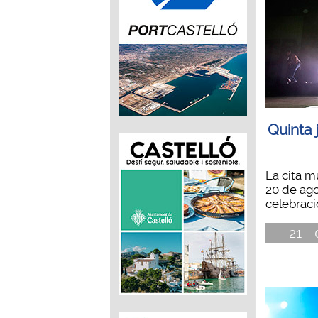
Quinta
La cita m
20 de ago
celebraci
21 -