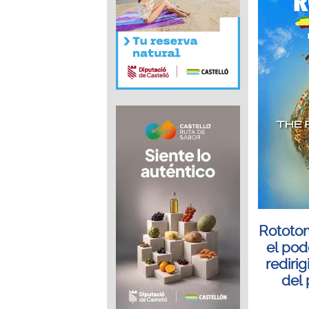
Rototom
el pod
redirig
del 