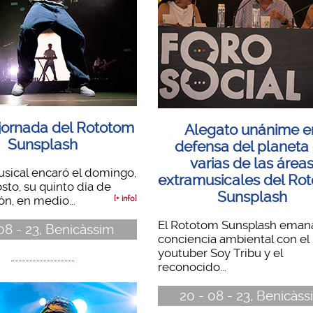
 jornada del Rototom
Alegato unánime e
Sunsplash
defensa del planeta
varias de las área
usical encaró el domingo,
extramusicales del Ro
sto, su quinto día de
Sunsplash
ón, en medio...
[+ info]
El Rototom Sunsplash eman
 08 - 23, Benicàssim
conciencia ambiental con el
youtuber Soy Tribu y el
reconocido...
20 - 08 - 23, Benicàss