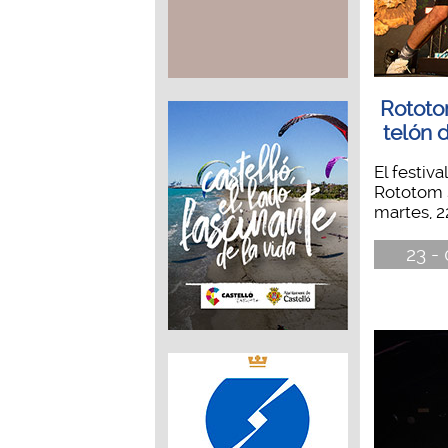
Rototo
telón 
El festiv
Rototom 
martes, 22
23 -