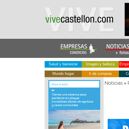
Salud y bienestar
Imagen y belleza
Empre
Mundo hogar
Ir de compras
C
Noticias
»