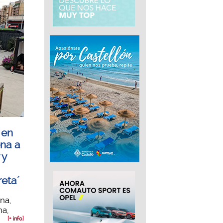
 en
ena a
 y
reta´
na,
na,
[+ info]