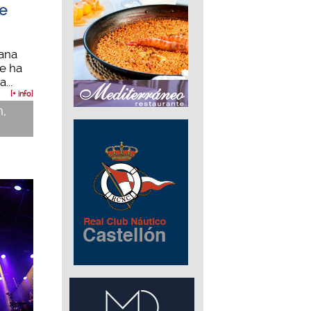
de
iana
e ha
...
[+ info]
n,