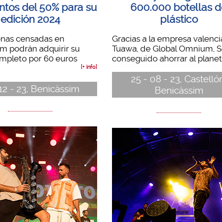
tos del 50% para su
600.000 botellas 
edición 2024
plástico
onas censadas en
Gracias a la empresa valenc
m podrán adquirir su
Tuawa, de Global Omnium, S
mpleto por 60 euros
conseguido ahorrar al planeta
[+ info]
25 - 08 - 23, Castelló
 12 - 23, Benicàssim
Benicàssim