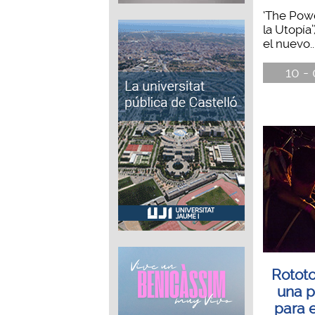
‘The Powe
la Utopía
el nuevo..
10 -
Rotot
una p
para 