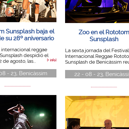
m Sunsplash baja el
Zoo en el Rototo
de su 28º aniversario
Sunsplash
al internacional reggae
La sexta jornada del Festival
Sunsplash despidió el
Internacional Reggae Rotot
 de agosto, las...
[+ info]
Sunsplash de Benicàssim reun
 08 - 23, Benicàssim
22 - 08 - 23, Benicàss