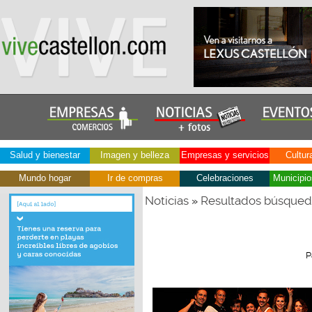
Salud y bienestar
Imagen y belleza
Empresas y servicios
Cultur
Mundo hogar
Ir de compras
Celebraciones
Municipio
Noticias
Resultados búsque
»
P