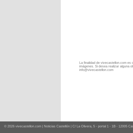
La finalidad de vivecastellon.com es 
imágenes. Si desea realizar alguna o
info@vivecastellon.com
© 2026 vivecastellon.com | Noticias Castellón | C/ La Olivera, 5 - portal 1 - 1B - 12005 Ca