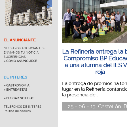
EL ANUNCIANTE
NUESTROS ANUNCIANTES
La Refinería entrega la
ENVÍANOS TU NOTICIA
SUGERENCIAS
Compromiso BP Educa
» CÓMO ANUNCIARSE
a una alumna del IES V
roja
DE INTERÉS
La entrega de premios ha te
» GASTRONOMÍA
lugar en la Refinería contand
» ENTREVISTAS
la presencia de...
» BUSCAR NOTICIAS
25 - 06 - 13, Castellón. B
TELÉFONOS DE INTERÉS
Política de cookies