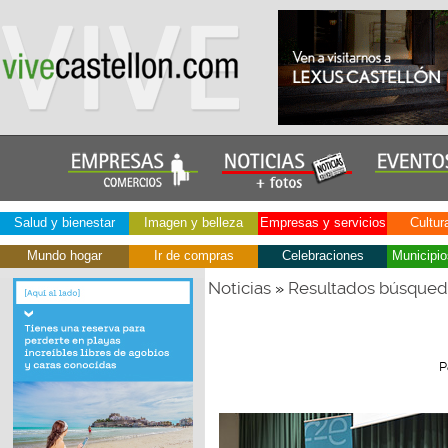
Salud y bienestar
Imagen y belleza
Empresas y servicios
Cultur
Mundo hogar
Ir de compras
Celebraciones
Municipio
Noticias
Resultados búsque
»
P