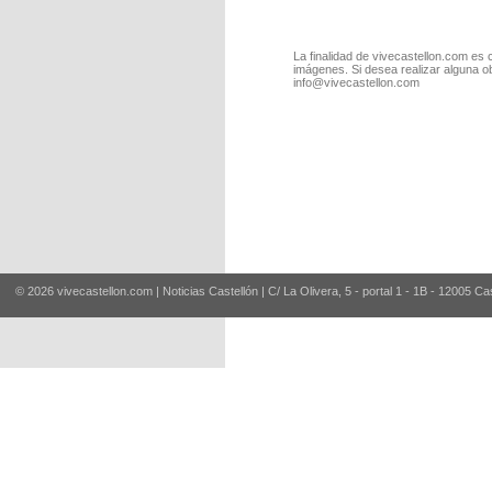
La finalidad de vivecastellon.com es 
imágenes. Si desea realizar alguna o
info@vivecastellon.com
© 2026 vivecastellon.com | Noticias Castellón | C/ La Olivera, 5 - portal 1 - 1B - 12005 Ca