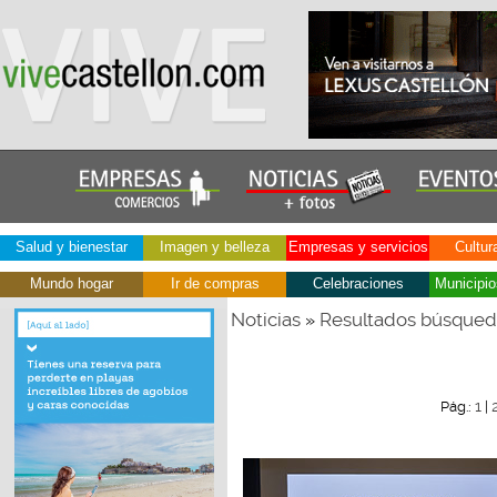
Salud y bienestar
Imagen y belleza
Empresas y servicios
Cultur
Mundo hogar
Ir de compras
Celebraciones
Municipio
Noticias
Resultados búsque
»
1
Pág.:
|