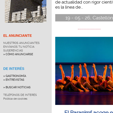
de actualidad con rigor cientí
es la línea de...
19 - 05 - 26, Castelló
EL ANUNCIANTE
NUESTROS ANUNCIANTES
ENVÍANOS TU NOTICIA
SUGERENCIAS
» CÓMO ANUNCIARSE
DE INTERÉS
» GASTRONOMÍA
» ENTREVISTAS
» BUSCAR NOTICIAS
TELÉFONOS DE INTERÉS
Política de cookies
El Paranimf acoge e