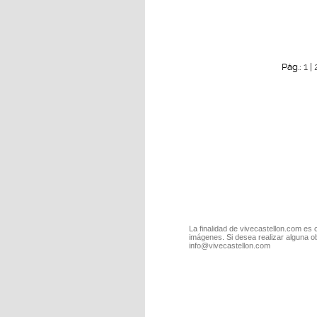
1
Pág.:
|
La finalidad de vivecastellon.com es 
imágenes. Si desea realizar alguna o
info@vivecastellon.com